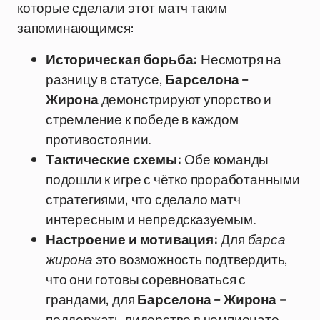
которые сделали этот матч таким
запоминающимся:
Историческая борьба:
Несмотря на
разницу в статусе,
Барселона –
Жирона
демонстрируют упорство и
стремление к победе в каждом
противостоянии.
Тактические схемы:
Обе команды
подошли к игре с чётко проработанными
стратегиями, что сделало матч
интересным и непредсказуемым.
Настроение и мотивация:
Для
барса
жирона
это возможность подтвердить,
что они готовы соревноваться с
грандами, для
Барселона – Жирона
–
поддержать лидерство в чемпионате.