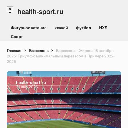
health-sport.ru
Фигурное катание
хоккей
футбол
НХЛ
Спорт
Главная
Барселона
Барселона – Жирона 18 октября
2025: Триумф с минимальным перевесом в Примере 2025-
2026
health-sport.ru
21 янв 2026