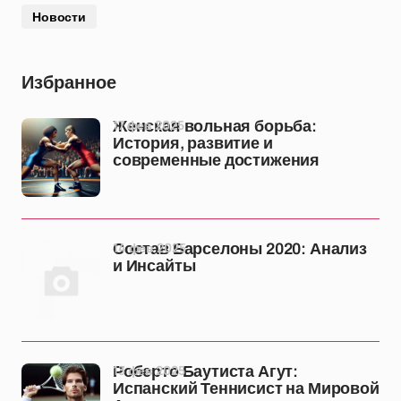
Новости
Избранное
17 фев 2025
Женская вольная борьба:
История, развитие и
современные достижения
14 фев 2025
Состав Барселоны 2020: Анализ
и Инсайты
13 фев 2025
Роберто Баутиста Агут:
Испанский Теннисист на Мировой