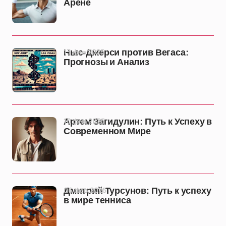
Арене
13 фев 2025
Нью-Джерси против Вегаса:
Прогнозы и Анализ
10 фев 2025
Артем Загидулин: Путь к Успеху в
Современном Мире
06 фев 2025
Дмитрий Турсунов: Путь к успеху
в мире тенниса