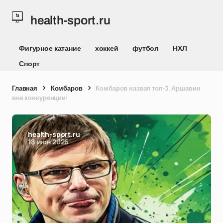
health-sport.ru
Фигурное катание
хоккей
футбол
НХЛ
Спорт
Главная
Комбаров
Комбаров назвал топ-3. Аршавин
вне конкуренции!
health-sport.ru
18 июн 2026