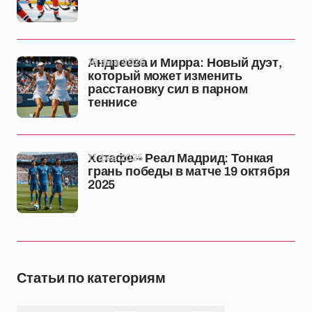
18 фев 2026
Андреева и Мирра: Новый дуэт,
который может изменить
расстановку сил в парном
теннисе
11 фев 2026
Хетафе – Реал Мадрид: Тонкая
грань победы в матче 19 октября
2025
Статьи по категориям