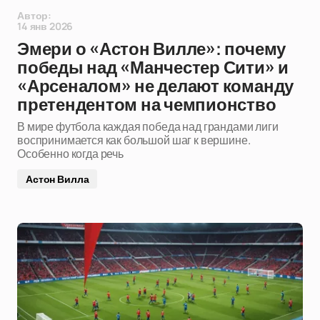
Автор:
14 янв 2026
Эмери о «Астон Вилле»: почему
победы над «Манчестер Сити» и
«Арсеналом» не делают команду
претендентом на чемпионство
В мире футбола каждая победа над грандами лиги
воспринимается как большой шаг к вершине.
Особенно когда речь
Астон Вилла