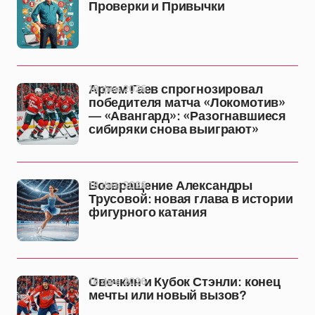
Проверки и Привычки
18 фев 2026
Артем Гаев спрогнозировал
победителя матча «Локомотив»
— «Авангард»: «Разогнавшиеся
сибиряки снова выиграют»
18 фев 2026
Возвращение Александры
Трусовой: новая глава в истории
фигурного катания
18 фев 2026
Овечкин и Кубок Стэнли: конец
мечты или новый вызов?