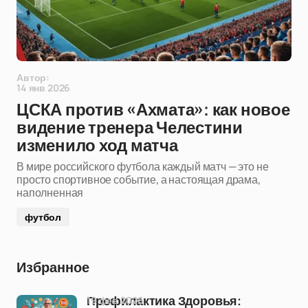
Автор:
14 янв 2026
ЦСКА против «Ахмата»: как новое
видение тренера Челестини
изменило ход матча
В мире российского футбола каждый матч — это не
просто спортивное событие, а настоящая драма,
наполненная
футбол
Избранное
19 фев 2026
Профилактика Здоровья: