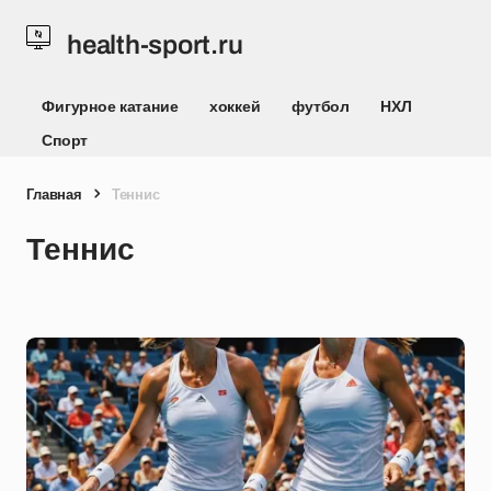
health-sport.ru
Фигурное катание
хоккей
футбол
НХЛ
Спорт
Главная
Теннис
Теннис