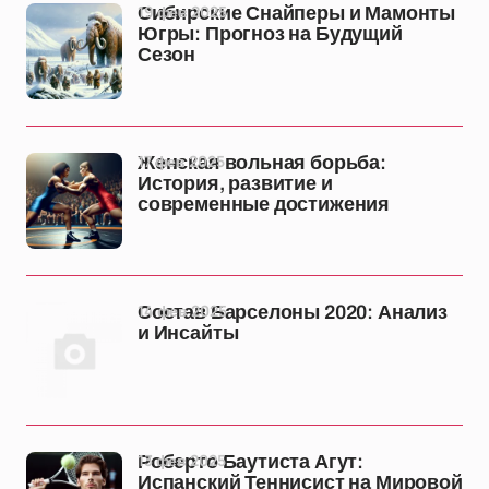
19 фев 2025
Сибирские Снайперы и Мамонты
Югры: Прогноз на Будущий
Сезон
17 фев 2025
Женская вольная борьба:
История, развитие и
современные достижения
14 фев 2025
Состав Барселоны 2020: Анализ
и Инсайты
13 фев 2025
Роберто Баутиста Агут:
Испанский Теннисист на Мировой