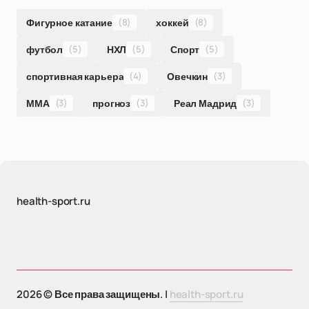
Фигурное катание
(8)
хоккей
(8)
футбол
(5)
НХЛ
(5)
Спорт
(5)
спортивная карьера
(4)
Овечкин
(3)
ММА
(3)
прогноз
(3)
Реал Мадрид
(3)
health-sport.ru
2026 © Все права защищены. |
health-sport.ru