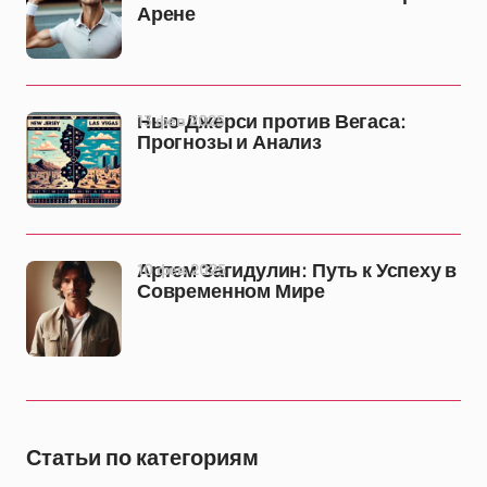
Арене
13 фев 2025
Нью-Джерси против Вегаса:
Прогнозы и Анализ
10 фев 2025
Артем Загидулин: Путь к Успеху в
Современном Мире
Статьи по категориям