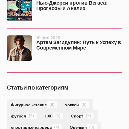
Нью-Джерси против Вегаса:
Прогнозы и Анализ
10 фев 2025
Артем Загидулин: Путь к Успеху в
Современном Мире
Статьи по категориям
Фигурное катание
(8)
хоккей
(8)
футбол
(5)
НХЛ
(5)
Спорт
(5)
спортивная карьера
(4)
Овечкин
(3)