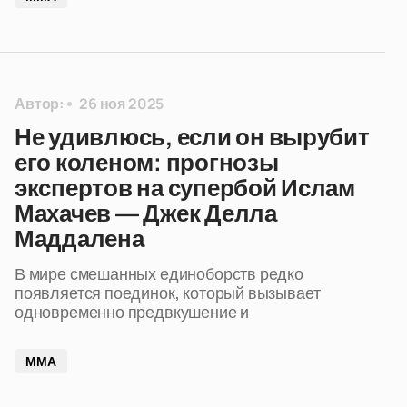
Автор:
26 ноя 2025
Не удивлюсь, если он вырубит
его коленом: прогнозы
экспертов на супербой Ислам
Махачев — Джек Делла
Маддалена
В мире смешанных единоборств редко
появляется поединок, который вызывает
одновременно предвкушение и
ММА