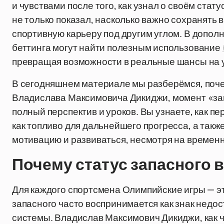
и чувствами после того, как узнал о своём стат
не только показал, насколько важно сохранять в
спортивную карьеру под другим углом. В дополн
беттинга могут найти полезным использование
превращая возможности в реальные шансы на 
В сегодняшнем материале мы разберёмся, поче
Владислава Максимовича Дикиджи, момент «запа
полный перспектив и уроков. Вы узнаете, как п
как топливо для дальнейшего прогресса, а такж
мотивацию и развиваться, несмотря на времен
Почему статус запасного 
Для каждого спортсмена Олимпийские игры — эт
запасного часто воспринимается как знак недо
системы. Владислав Максимович Дикиджи, как ч