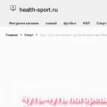
health-sport.ru
Фигурное катание
хоккей
футбол
НХЛ
Спорт
Главная
Спорт
Чуть-чуть погоревал: уроки Владислава Мак
health-sport.ru
10 дек 2025
Чуть-чуть погорев