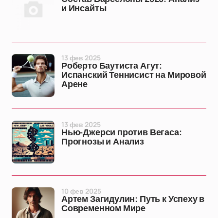
и Инсайты
13 фев 2025
Роберто Баутиста Агут:
Испанский Теннисист на Мировой
Арене
13 фев 2025
Нью-Джерси против Вегаса:
Прогнозы и Анализ
10 фев 2025
Артем Загидулин: Путь к Успеху в
Современном Мире