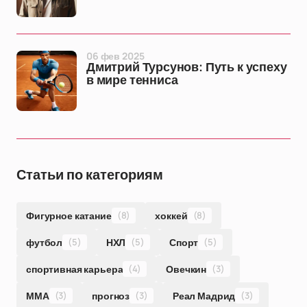
06 фев 2025
Дмитрий Турсунов: Путь к успеху
в мире тенниса
Статьи по категориям
Фигурное катание
(8)
хоккей
(8)
футбол
(5)
НХЛ
(5)
Спорт
(5)
спортивная карьера
(4)
Овечкин
(3)
ММА
(3)
прогноз
(3)
Реал Мадрид
(3)