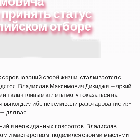
имовича
 принять статус
пийском отборе
 соревнований своей жизни, сталкивается с
одятся. Владислав Максимович Дикиджи — яркий
 и талантливые атлеты могут оказаться на
ли вы когда-либо переживали разочарование из-
— для вас.
аний и неожиданных поворотов. Владислав
ом и мастерством, поделился своими мыслями