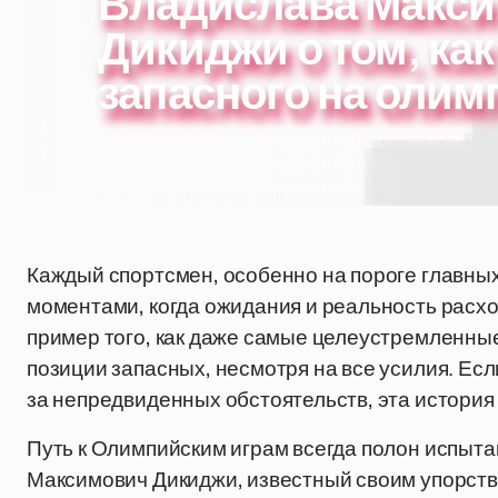
Владислава Макс
Дикиджи о том, как
запасного на олим
Каждый спортсмен, особенно на пороге главных
моментами, когда ожидания и реальность расх
пример того, как даже самые целеустремленные
позиции запасных, несмотря на все усилия. Ес
за непредвиденных обстоятельств, эта история 
Путь к Олимпийским играм всегда полон испыт
Максимович Дикиджи, известный своим упорств