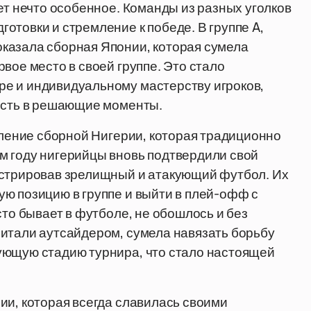
ет нечто особенное. Команды из разных уголков
отовки и стремление к победе. В группе A,
казала сборная Японии, которая сумела
вое место в своей группе. Это стало
е и индивидуальному мастерству игроков,
ность в решающие моменты.
пление сборной Нигерии, которая традиционно
м году нигерийцы вновь подтвердили свой
нстрировав зрелищный и атакующий футбол. Их
ю позицию в группе и выйти в плей-офф с
сто бывает в футболе, не обошлось и без
читали аутсайдером, сумела навязать борьбу
ующую стадию турнира, что стало настоящей
ии, которая всегда славилась своими