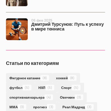
06 фев 2025
Дмитрий Турсунов: Путь к успеху
в мире тенниса
Статьи по категориям
Фигурное катание
(8)
хоккей
(8)
футбол
(5)
НХЛ
(5)
Спорт
(5)
спортивная карьера
(4)
Овечкин
(3)
ММА
(3)
прогноз
(3)
Реал Мадрид
(3)