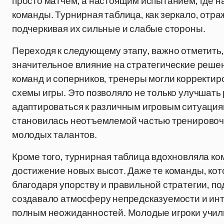
просто матчем, а настоящим испытанием, где на 
команды. Турнирная таблица, как зеркало, отра
подчеркивая их сильные и слабые стороны.
Переходя к следующему этапу, важно отметить,
значительное влияние на стратегические реше
команд и соперников, тренеры могли корректи
схемы игры. Это позволяло не только улучшать 
адаптироваться к различным игровым ситуация
становилась неотъемлемой частью тренировочн
молодых талантов.
Кроме того, турнирная таблица вдохновляла к
достижение новых высот. Даже те команды, кот
благодаря упорству и правильной стратегии, по
создавало атмосферу непредсказуемости и инт
полным неожиданностей. Молодые игроки училис