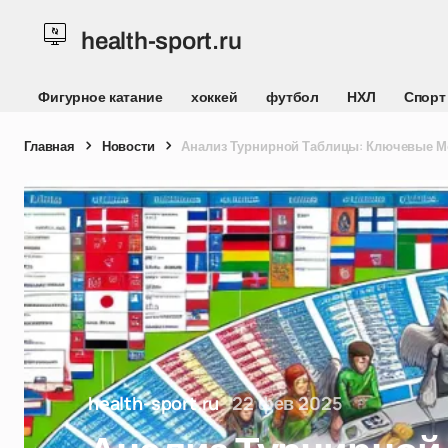
health-sport.ru
Фигурное катание
хоккей
футбол
НХЛ
Спорт
Главная
Новости
Анализ Турнирной Таблицы: Ключевые М
health-sport.ru
22 фев 2025