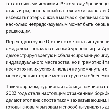
талантливыми игроками. В этом году бразиль
стиль игры, основанный на технике и скорости. 
избежать потерь очков в матчах с крепкими соп
насколько непредсказуемым может быть юношес
решающим.
Переходя к группе D, стоит отметить выступлени
ожидалось, показала высокий уровень игры. Ар
демонстрируя зрелую и сбалансированную игру.
индивидуального мастерства, но и грамотной т
несмотря на их успехи, нельзя не упомянуть и 
многих, заняв второе место в группе и обеспеч
Таким образом, турнирная таблица чемпионата
2023 года стала настоящим отражением борьбы
делают этот вид спорта таким захватывающим.
готовы к новым вызовам и способны удивлять 