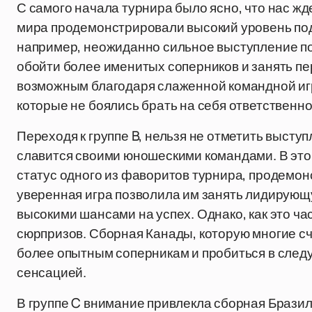
С самого начала турнира было ясно, что нас жд
мира продемонстрировали высокий уровень подг
например, неожиданно сильное выступление по
обойти более именитых соперников и занять пер
возможным благодаря слаженной командной игр
которые не боялись брать на себя ответствен
Переходя к группе B, нельзя не отметить высту
славится своими юношескими командами. В это
статус одного из фаворитов турнира, продемо
уверенная игра позволила им занять лидирующу
высокими шансами на успех. Однако, как это ча
сюрпризов. Сборная Канады, которую многие с
более опытным соперникам и пробиться в след
сенсацией.
В группе C внимание привлекла сборная Бразил