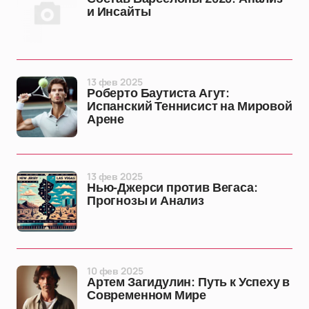
и Инсайты
13 фев 2025
Роберто Баутиста Агут:
Испанский Теннисист на Мировой
Арене
13 фев 2025
Нью-Джерси против Вегаса:
Прогнозы и Анализ
10 фев 2025
Артем Загидулин: Путь к Успеху в
Современном Мире