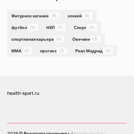
Фигурное катание
(8)
хоккей
(8)
футбол
(5)
НХЛ
(5)
Спорт
(5)
спортивная карьера
(4)
Овечкин
(3)
ММА
(3)
прогноз
(3)
Реал Мадрид
(3)
health-sport.ru
2026 © Все права защищены. |
health-sport.ru