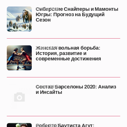
19 фев 2025
Сибирские Снайперы и Мамонты
Югры: Прогноз на Будущий
Сезон
17 фев 2025
Женская вольная борьба:
История, развитие и
современные достижения
14 фев 2025
Состав Барселоны 2020: Анализ
и Инсайты
13 фев 2025
Роберто Баутиста Агут: