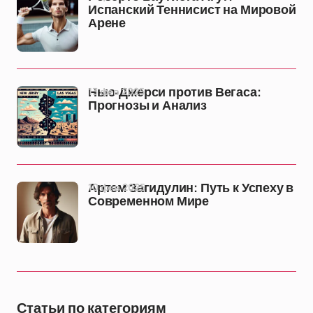
Испанский Теннисист на Мировой
Арене
13 фев 2025
Нью-Джерси против Вегаса:
Прогнозы и Анализ
10 фев 2025
Артем Загидулин: Путь к Успеху в
Современном Мире
Статьи по категориям