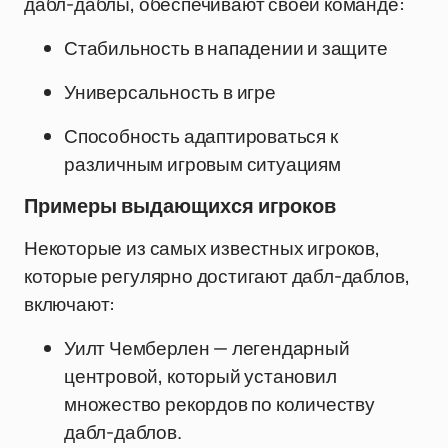
дабл-даблы, обеспечивают своей команде:
Стабильность в нападении и защите
Универсальность в игре
Способность адаптироваться к
различным игровым ситуациям
Примеры выдающихся игроков
Некоторые из самых известных игроков,
которые регулярно достигают дабл-даблов,
включают:
Уилт Чемберлен — легендарный
центровой, который установил
множество рекордов по количеству
дабл-даблов.