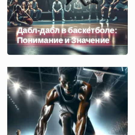
Дабл-дабл в баскетболе:
Понимание и Значение