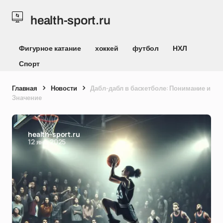
health-sport.ru
Фигурное катание
хоккей
футбол
НХЛ
Спорт
Главная
Новости
Дабл-дабл в баскетболе: Понимание и
Значение
health-sport.ru
12 янв 2025