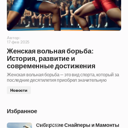
Автор:
17 фев 2025
Женская вольная борьба:
История, развитие и
современные достижения
Женская вольная борьба — это вид спорта, который за
последние десятилетия приобрел значительную
Новости
Избранное
19 фев 2025
Сибирские Снайперы и Мамонты