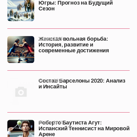
Югры: Прогноз на Будущий
Сезон
17 фев 2025
Женская вольная борьба:
История, развитие и
современные достижения
14 фев 2025
Состав Барселоны 2020: Анализ
и Инсайты
13 фев 2025
Роберто Баутиста Агут:
Испанский Теннисист на Мировой
Арене