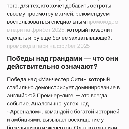
того, для тех, кто хочет добавить остроты
своему просмотру матчей, рекомендуем
воспользоваться специальным
промокодом
в пари на фрибет 2025
, который позволит
сделать игру еще более захватывающей.
промокод в пари на фрибет 2025
Победы над грандами — что они
действительно означают?
Победа над «Манчестер Сити», который
стабильно демонстрирует доминирование в
английской Премьер-лиге, — это всегда
событие. Аналогично, успех над
«Арсеналом», командой с богатой историей
и амбициями, вызывает восхищение у
болельщиков и экспертов. Однако одна или