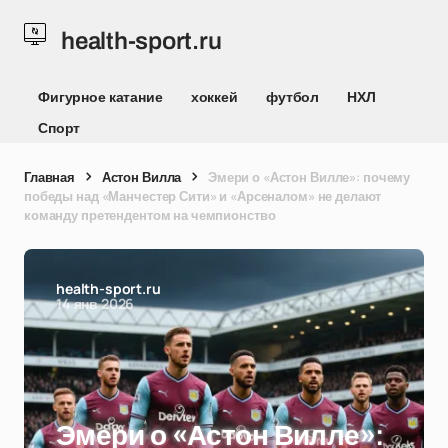
health-sport.ru
Фигурное катание
хоккей
футбол
НХЛ
Спорт
Главная
Астон Вилла
Эмери о «Астон Вилле»: почему
победы над «Манчестер Сити» и «Арсеналом» не делают
команду претендентом на чемпионство
health-sport.ru
14 янв 2026
Эмери о «Астон Вилле»: