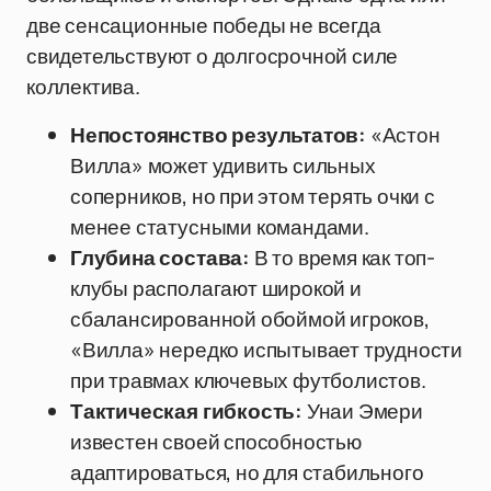
две сенсационные победы не всегда
свидетельствуют о долгосрочной силе
коллектива.
Непостоянство результатов:
«Астон
Вилла» может удивить сильных
соперников, но при этом терять очки с
менее статусными командами.
Глубина состава:
В то время как топ-
клубы располагают широкой и
сбалансированной обоймой игроков,
«Вилла» нередко испытывает трудности
при травмах ключевых футболистов.
Тактическая гибкость:
Унаи Эмери
известен своей способностью
адаптироваться, но для стабильного