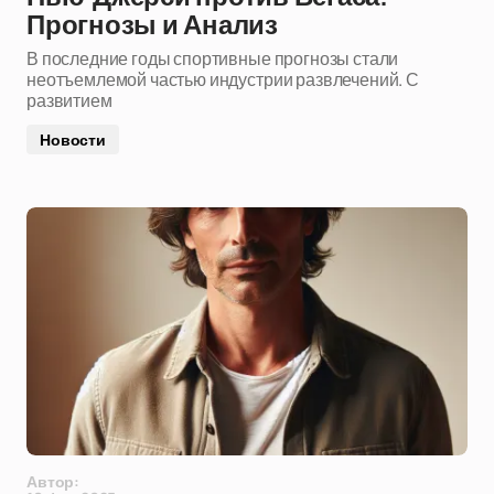
Прогнозы и Анализ
В последние годы спортивные прогнозы стали
неотъемлемой частью индустрии развлечений. С
развитием
Новости
Автор: