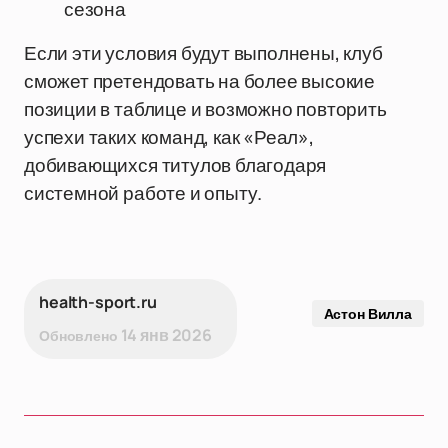
сезона
Если эти условия будут выполнены, клуб
сможет претендовать на более высокие
позиции в таблице и возможно повторить
успехи таких команд, как «Реал»,
добивающихся титулов благодаря
системной работе и опыту.
health-sport.ru
Астон Вилла
14 янв 2026
Обновлено