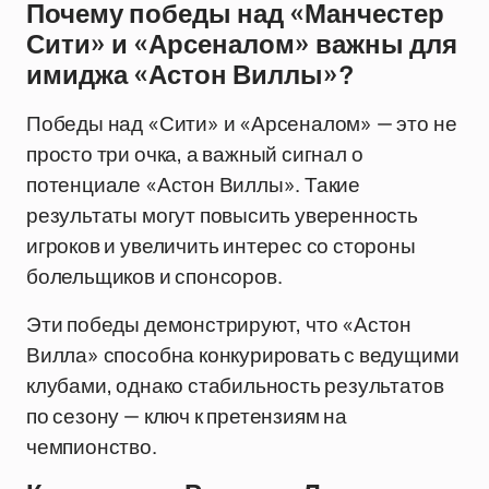
Почему победы над «Манчестер
Сити» и «Арсеналом» важны для
имиджа «Астон Виллы»?
Победы над «Сити» и «Арсеналом» — это не
просто три очка, а важный сигнал о
потенциале «Астон Виллы». Такие
результаты могут повысить уверенность
игроков и увеличить интерес со стороны
болельщиков и спонсоров.
Эти победы демонстрируют, что «Астон
Вилла» способна конкурировать с ведущими
клубами, однако стабильность результатов
по сезону — ключ к претензиям на
чемпионство.