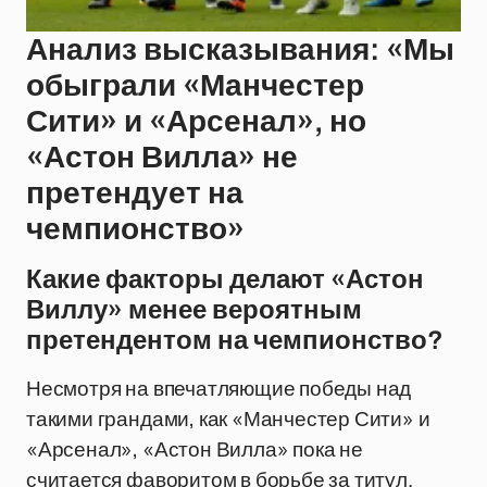
Анализ высказывания: «Мы
обыграли «Манчестер
Сити» и «Арсенал», но
«Астон Вилла» не
претендует на
чемпионство»
Какие факторы делают «Астон
Виллу» менее вероятным
претендентом на чемпионство?
Несмотря на впечатляющие победы над
такими грандами, как «Манчестер Сити» и
«Арсенал», «Астон Вилла» пока не
считается фаворитом в борьбе за титул.