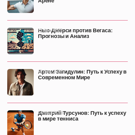
Арене
13 фев 2025
Нью-Джерси против Вегаса:
Прогнозы и Анализ
10 фев 2025
Артем Загидулин: Путь к Успеху в
Современном Мире
06 фев 2025
Дмитрий Турсунов: Путь к успеху
в мире тенниса