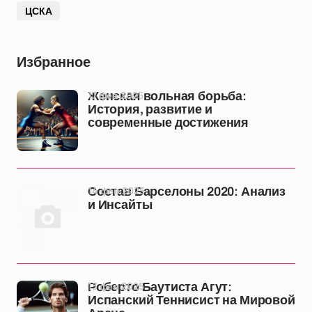
ЦСКА
Избранное
17 фев 2025
Женская вольная борьба:
История, развитие и
современные достижения
14 фев 2025
Состав Барселоны 2020: Анализ
и Инсайты
13 фев 2025
Роберто Баутиста Агут:
Испанский Теннисист на Мировой