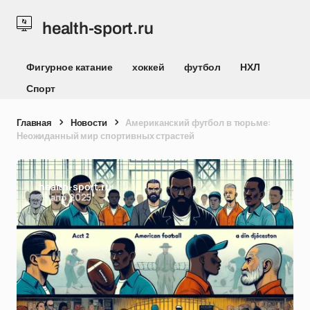
health-sport.ru
Фигурное катание
хоккей
футбол
НХЛ
Спорт
Главная
Новости
Американский футбол в тюрьме:
Неожиданный мир спортивных страстей
health-sport.ru
15 апр 2025