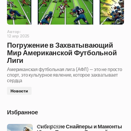
Автор:
12 апр 2025
Погружение в Захватывающий
Мир Американской Футбольной
Лиги
Американская футбольная лига (АФЛ) — это не просто
спорт, это культурное явление, которое захватывает
сердца
Новости
Избранное
19 фев 2025
Сибирские Снайперы и Мамонты