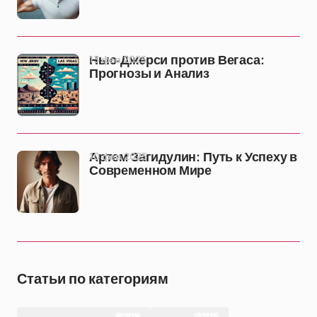
13 фев 2025
Нью-Джерси против Вегаса:
Прогнозы и Анализ
10 фев 2025
Артем Загидулин: Путь к Успеху в
Современном Мире
Статьи по категориям