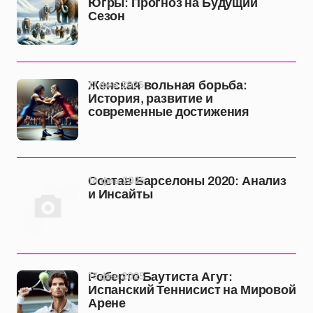
Югры: Прогноз на Будущий
Сезон
17 фев 2025
Женская вольная борьба:
История, развитие и
современные достижения
14 фев 2025
Состав Барселоны 2020: Анализ
и Инсайты
13 фев 2025
Роберто Баутиста Агут:
Испанский Теннисист на Мировой
Арене