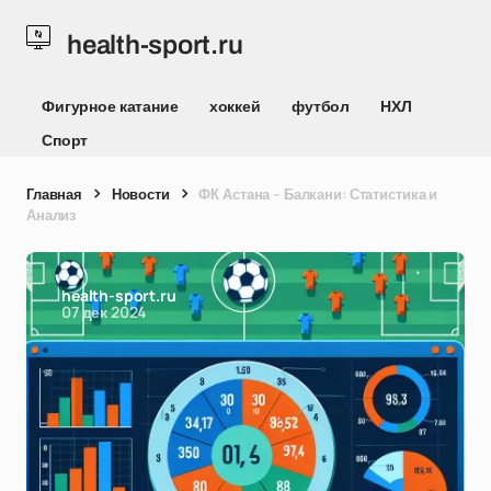
health-sport.ru
Фигурное катание
хоккей
футбол
НХЛ
Спорт
Главная
Новости
ФК Астана – Балкани: Статистика и
Анализ
health-sport.ru
07 дек 2024