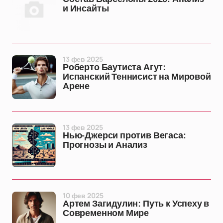
и Инсайты
13 фев 2025
Роберто Баутиста Агут:
Испанский Теннисист на Мировой
Арене
13 фев 2025
Нью-Джерси против Вегаса:
Прогнозы и Анализ
10 фев 2025
Артем Загидулин: Путь к Успеху в
Современном Мире