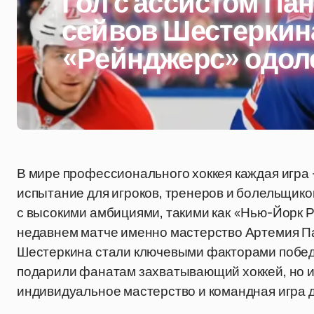
Гол с ассистом Пан
сейвов Шестеркина
«Рейнджерс» одол
В мире профессионального хоккея каждая игра 
испытание для игроков, тренеров и болельщико
с высокими амбициями, такими как «Нью-Йорк 
недавнем матче именно мастерство Артемия П
Шестеркина стали ключевыми факторами побед
подарили фанатам захватывающий хоккей, но и 
индивидуальное мастерство и командная игра д