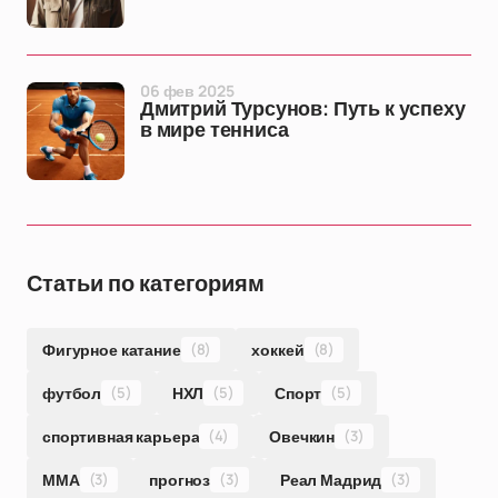
06 фев 2025
Дмитрий Турсунов: Путь к успеху
в мире тенниса
Статьи по категориям
Фигурное катание
(8)
хоккей
(8)
футбол
(5)
НХЛ
(5)
Спорт
(5)
спортивная карьера
(4)
Овечкин
(3)
ММА
(3)
прогноз
(3)
Реал Мадрид
(3)