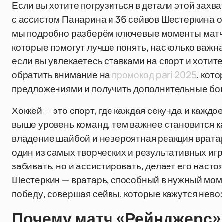
Если вы хотите погрузиться в детали этой захв
с ассистом Панарина и 36 сейвов Шестеркина об
мы подробно разберём ключевые моменты матча
которые помогут лучше понять, насколько важна 
если вы увлекаетесь ставками на спорт и хотит
обратить внимание на
промокод pari 2025
, кот
предложениями и получить дополнительные бо
Хоккей — это спорт, где каждая секунда и каждо
выше уровень команд, тем важнее становится к
владение шайбой и невероятная реакция врата
один из самых творческих и результативных игро
забивать, но и ассистировать, делает его нас
Шестеркин — вратарь, способный в нужный моме
победу, совершая сейвы, которые кажутся нев
Почему матч «Рейнджерс»