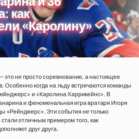
арина и 36
: как
ели «Каролину»
— это не просто соревнование, а настоящее
в. Особенно когда на льду встречаются команды
Рейнджерс» и «Каролина Харрикейнс». В
анарина и феноменальная игра вратаря Игоря
ы «Рейнджерс». Эти события не только
стали отличным примером того, как
ополняют друг друга.