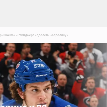
еркина: как «Рейнджерс» одолели «Каролину»