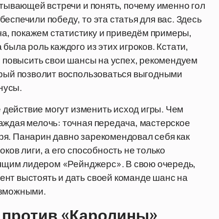
атывающей встречи и понять, почему именно гол
еспечили победу, то эта статья для вас. Здесь
, покажем статистику и приведём примеры,
была роль каждого из этих игроков. Кстати,
е повысить свои шансы на успех, рекомендуем
орый позволит воспользоваться выгодными
нусы.
е действие могут изменить исход игры. Чем
аждая мелочь: точная передача, мастерское
ря. Панарин давно зарекомендовал себя как
ков лиги, а его способность не только
тоящим лидером «Рейнджерс». В свою очередь,
нт выстоять и дать своей команде шанс на
озможными.
 против «Каролины»