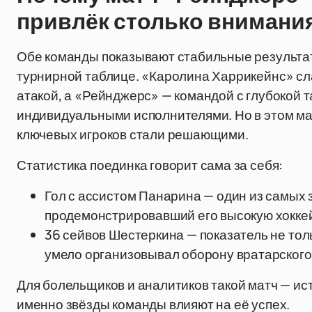
привлёк столько внимани
Обе команды показывают стабильные результаты
турнирной таблице. «Каролина Харрикейнс» сл
атакой, а «Рейнджерс» — командой с глубокой т
индивидуальными исполнителями. Но в этом ма
ключевых игроков стали решающими.
Статистика поединка говорит сама за себя:
Гол с ассистом Панарина — один из самых
продемонстрировавший его высокую хоккей
36 сейвов Шестеркина — показатель не тольк
умело организовывал оборону вратарского 
Для болельщиков и аналитиков такой матч — ист
именно звёзды команды влияют на её успех.