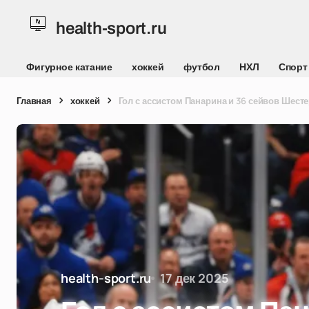
health-sport.ru
Фигурное катание
хоккей
футбол
НХЛ
Спорт
Главная
хоккей
Гол с ассистом Панарина и 36 сейвов Шест
health-sport.ru
17 дек 2025