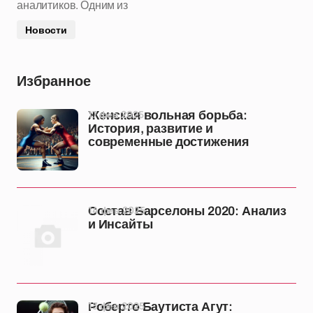
аналитиков. Одним из
Новости
Избранное
17 фев 2025
Женская вольная борьба:
История, развитие и
современные достижения
14 фев 2025
Состав Барселоны 2020: Анализ
и Инсайты
13 фев 2025
Роберто Баутиста Агут: