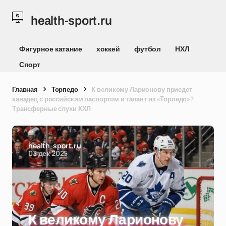
health-sport.ru
Фигурное катание
хоккей
футбол
НХЛ
Спорт
Главная
Торпедо
К великому Ларионову приедет
канадец с российским паспортом и талант из «Торпедо»?
Трансферные слухи КХЛ
health-sport.ru
03 дек 2025
К великому Ларионову