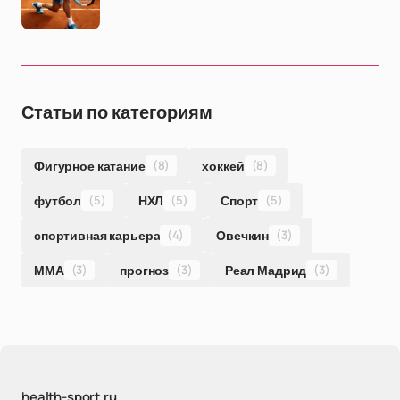
Статьи по категориям
Фигурное катание
(8)
хоккей
(8)
футбол
(5)
НХЛ
(5)
Спорт
(5)
спортивная карьера
(4)
Овечкин
(3)
ММА
(3)
прогноз
(3)
Реал Мадрид
(3)
health-sport.ru