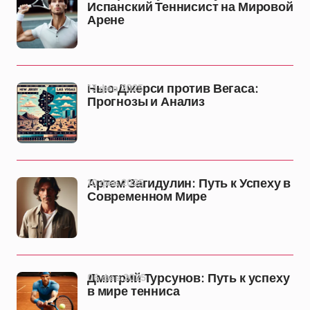
Испанский Теннисист на Мировой
Арене
13 фев 2025
Нью-Джерси против Вегаса:
Прогнозы и Анализ
10 фев 2025
Артем Загидулин: Путь к Успеху в
Современном Мире
06 фев 2025
Дмитрий Турсунов: Путь к успеху
в мире тенниса