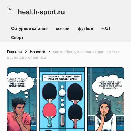
health-sport.ru
Фигурное катание
хоккей
футбол
НХЛ
Спорт
Главная
Новости
как выбрать основание для ракетки
настольного тенниса
health-sport.ru
15 апр 2025