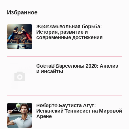
Избранное
17 фев 2025
Женская вольная борьба:
История, развитие и
современные достижения
14 фев 2025
Состав Барселоны 2020: Анализ
и Инсайты
13 фев 2025
Роберто Баутиста Агут:
Испанский Теннисист на Мировой
Арене