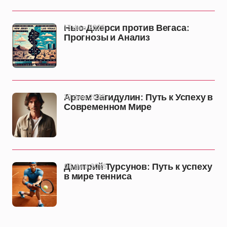
13 фев 2025
Нью-Джерси против Вегаса:
Прогнозы и Анализ
10 фев 2025
Артем Загидулин: Путь к Успеху в
Современном Мире
06 фев 2025
Дмитрий Турсунов: Путь к успеху
в мире тенниса