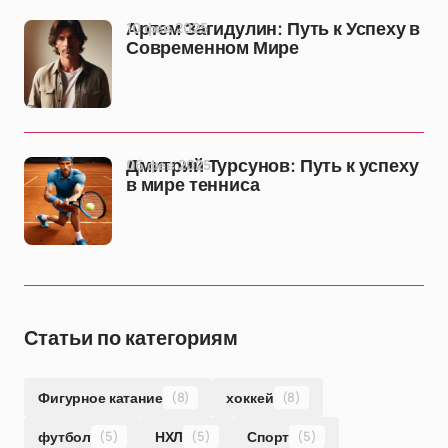
10 фев 2025
Артем Загидулин: Путь к Успеху в
Современном Мире
06 фев 2025
Дмитрий Турсунов: Путь к успеху
в мире тенниса
Статьи по категориям
Фигурное катание
(8)
хоккей
(8)
футбол
(5)
НХЛ
(5)
Спорт
(5)