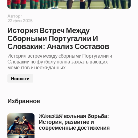
Автор:
22 фев 2025
История Встреч Между
Сборными Португалии И
Словакии: Анализ Составов
История встреч между сборными Португалии и
Словакии по футболу полна захватывающих
моментов и неожиданных
Новости
Избранное
17 фев 2025
Женская вольная борьба:
История, развитие и
современные достижения