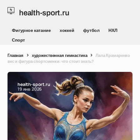
health-sport.ru
Фигурное катание
хоккей
футбол
НХЛ
Спорт
Главная
художественная гимнастика
Лала Крамаренко
вес и фигура спортсменки: что стоит знать?
health-sport.ru
19 янв 2026