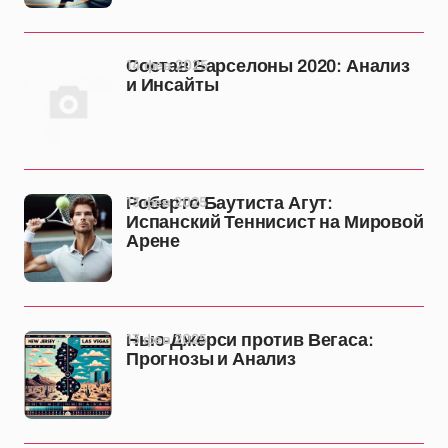
14 фев 2025
Состав Барселоны 2020: Анализ
и Инсайты
13 фев 2025
Роберто Баутиста Агут:
Испанский Теннисист на Мировой
Арене
13 фев 2025
Нью-Джерси против Вегаса:
Прогнозы и Анализ