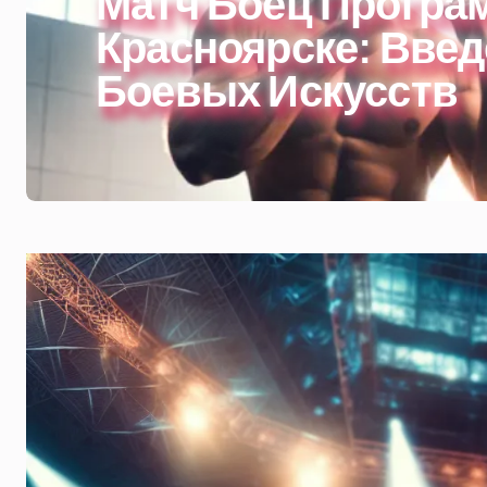
Матч Боец Програ
Красноярске: Введ
Боевых Искусств