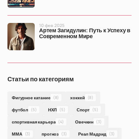
10 фев 2025
Артем Загидулин: Путь к Успеху в
Современном Мире
Статьи по категориям
Фигурное катание
(8)
хоккей
(8)
футбол
(5)
НХЛ
(5)
Спорт
(5)
спортивная карьера
(4)
Овечкин
(3)
ММА
(3)
прогноз
(3)
Реал Мадрид
(3)