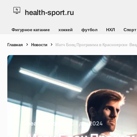
health-sport.ru
Фигурное катание
хоккей
футбол
НХЛ
Спорт
Главная
Новости
Матч Боец Программа в Красноярске: Вве
health-sport.ru
03 дек 2024