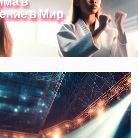
мма в
ение в Мир