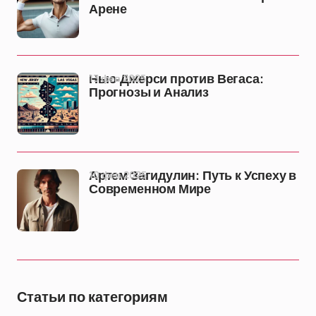
Арене
13 фев 2025
Нью-Джерси против Вегаса:
Прогнозы и Анализ
10 фев 2025
Артем Загидулин: Путь к Успеху в
Современном Мире
Статьи по категориям