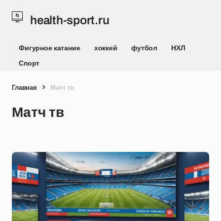
health-sport.ru
Фигурное катание
хоккей
футбол
НХЛ
Спорт
Главная
Матч тв
Матч тв