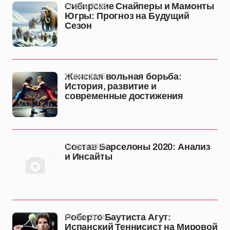
19 фев 2025
Сибирские Снайперы и Мамонты
Югры: Прогноз на Будущий
Сезон
17 фев 2025
Женская вольная борьба:
История, развитие и
современные достижения
14 фев 2025
Состав Барселоны 2020: Анализ
и Инсайты
13 фев 2025
Роберто Баутиста Агут:
Испанский Теннисист на Мировой