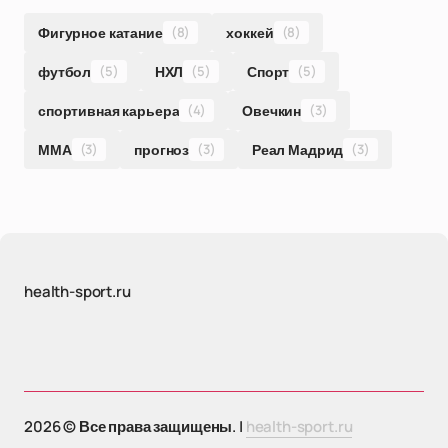
Фигурное катание
(8)
хоккей
(8)
футбол
(5)
НХЛ
(5)
Спорт
(5)
спортивная карьера
(4)
Овечкин
(3)
ММА
(3)
прогноз
(3)
Реал Мадрид
(3)
health-sport.ru
2026 © Все права защищены. |
health-sport.ru