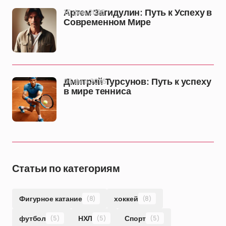
10 фев 2025
Артем Загидулин: Путь к Успеху в
Современном Мире
06 фев 2025
Дмитрий Турсунов: Путь к успеху
в мире тенниса
Статьи по категориям
Фигурное катание
(8)
хоккей
(8)
футбол
(5)
НХЛ
(5)
Спорт
(5)