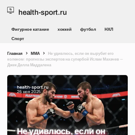
health-sport.ru
Фигурное катание
хоккей
футбол
НХЛ
Спорт
Главная
ММА
Не удивлюсь, если он вырубит его
коленом: прогнозы экспертов на супербой Ислам Махачев —
Джек Делла Маддалена
health-sport.ru
26 ноя 2025
Не удивлюсь, если он