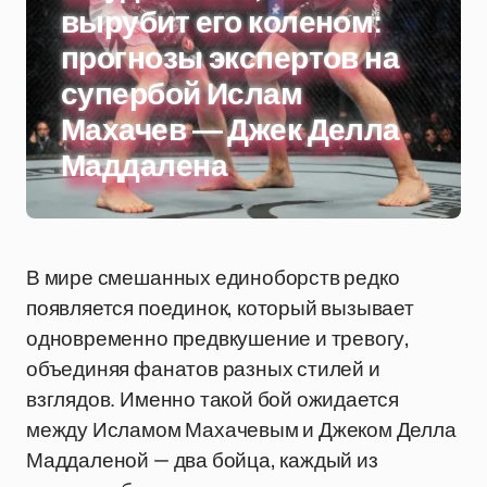
вырубит его коленом:
прогнозы экспертов на
супербой Ислам
Махачев — Джек Делла
Маддалена
В мире смешанных единоборств редко
появляется поединок, который вызывает
одновременно предвкушение и тревогу,
объединяя фанатов разных стилей и
взглядов. Именно такой бой ожидается
между Исламом Махачевым и Джеком Делла
Маддаленой — два бойца, каждый из