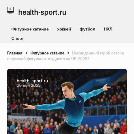
health-sport.ru
Фигурное катание
хоккей
футбол
НХЛ
Спорт
Главная
Фигурное катание
Неожиданный герой сезона
в русской фигурке: кто удивил на ЧР-2025?
health-sport.ru
26 ноя 2025