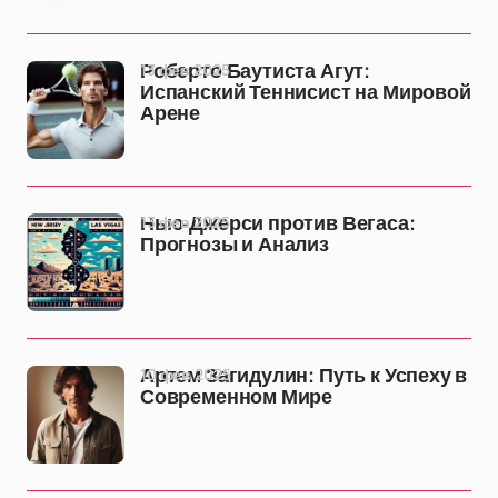
13 фев 2025
Роберто Баутиста Агут:
Испанский Теннисист на Мировой
Арене
13 фев 2025
Нью-Джерси против Вегаса:
Прогнозы и Анализ
10 фев 2025
Артем Загидулин: Путь к Успеху в
Современном Мире