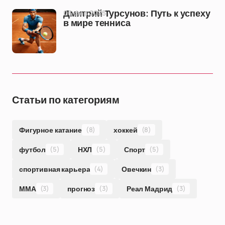
06 фев 2025
Дмитрий Турсунов: Путь к успеху
в мире тенниса
Статьи по категориям
Фигурное катание
(8)
хоккей
(8)
футбол
(5)
НХЛ
(5)
Спорт
(5)
спортивная карьера
(4)
Овечкин
(3)
ММА
(3)
прогноз
(3)
Реал Мадрид
(3)