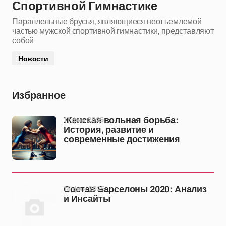
Спортивной Гимнастике
Параллельные брусья, являющиеся неотъемлемой
частью мужской спортивной гимнастики, представляют
собой
Новости
Избранное
17 фев 2025
Женская вольная борьба:
История, развитие и
современные достижения
14 фев 2025
Состав Барселоны 2020: Анализ
и Инсайты