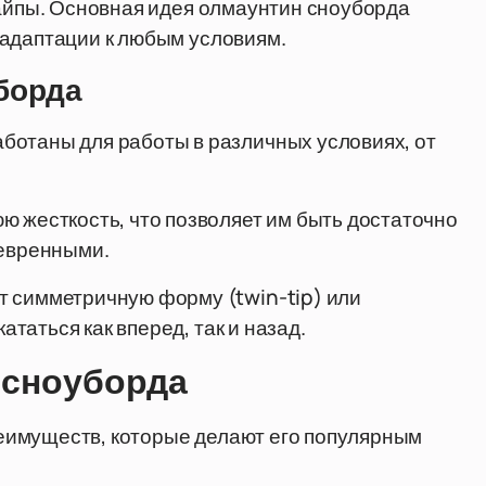
пайпы. Основная идея олмаунтин сноуборда
 адаптации к любым условиям.
борда
ботаны для работы в различных условиях, от
 жесткость, что позволяет им быть достаточно
невренными.
т симметричную форму (twin-tip) или
ататься как вперед, так и назад.
 сноуборда
еимуществ, которые делают его популярным