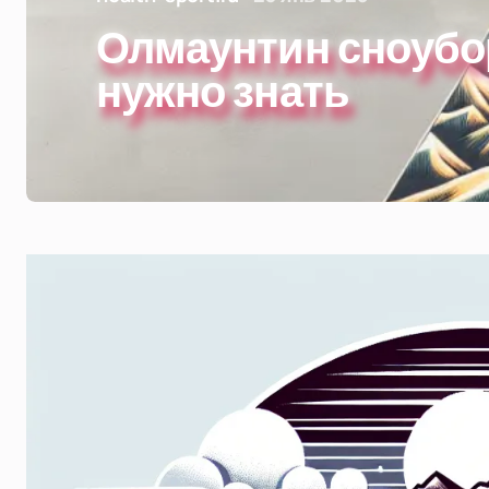
Олмаунтин сноубор
нужно знать