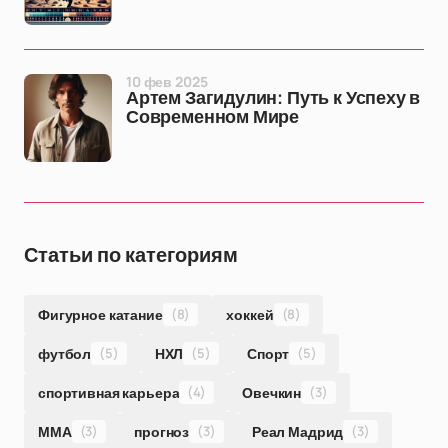
10 фев 2025
Артем Загидулин: Путь к Успеху в
Современном Мире
Статьи по категориям
Фигурное катание
(8)
хоккей
(8)
футбол
(5)
НХЛ
(5)
Спорт
(5)
спортивная карьера
(4)
Овечкин
(3)
ММА
(3)
прогноз
(3)
Реал Мадрид
(3)