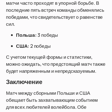
матчи часто проходят в упорной борьбе. В
последние пять встреч команды обменялись
победами, что свидетельствует о равенстве
сил.
Польша:
3 победы
США:
2 победы
С учетом текущей формы и статистики,
можно ожидать, что предстоящий матч также
будет напряженным и непредсказуемым.
Заключение
Матч между сборными Польши и США
обещает быть захватывающим событием
для всех любителей волейбола. Обе