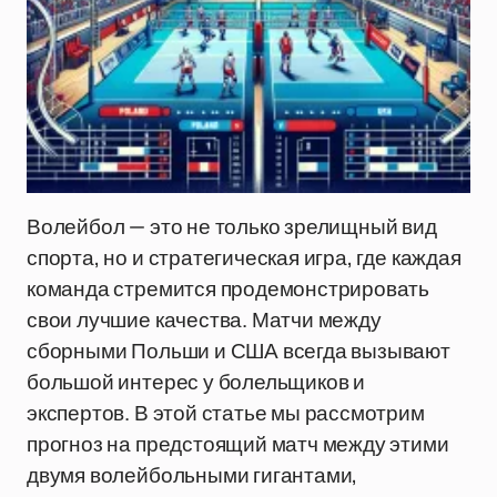
Волейбол — это не только зрелищный вид
спорта, но и стратегическая игра, где каждая
команда стремится продемонстрировать
свои лучшие качества. Матчи между
сборными Польши и США всегда вызывают
большой интерес у болельщиков и
экспертов. В этой статье мы рассмотрим
прогноз на предстоящий матч между этими
двумя волейбольными гигантами,