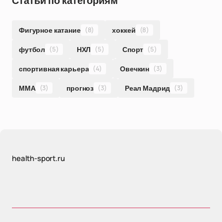
Статьи по категориям
Фигурное катание
(8)
хоккей
(8)
футбол
(5)
НХЛ
(5)
Спорт
(5)
спортивная карьера
(4)
Овечкин
(3)
ММА
(3)
прогноз
(3)
Реал Мадрид
(3)
health-sport.ru