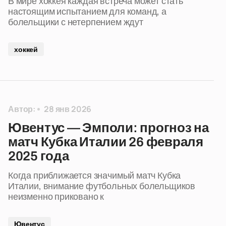
В мире хоккея каждая встреча может стать
настоящим испытанием для команд, а
болельщики с нетерпением ждут
хоккей
Автор:
28 янв 2026
Ювентус — Эмполи: прогноз на
матч Кубка Италии 26 февраля
2025 года
Когда приближается значимый матч Кубка
Италии, внимание футбольных болельщиков
неизменно приковано к
Ювентус