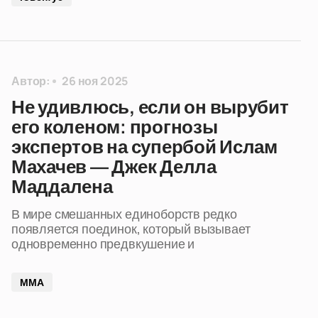
Автор:
26 ноя 2025
Не удивлюсь, если он вырубит
его коленом: прогнозы
экспертов на супербой Ислам
Махачев — Джек Делла
Маддалена
В мире смешанных единоборств редко
появляется поединок, который вызывает
одновременно предвкушение и
ММА