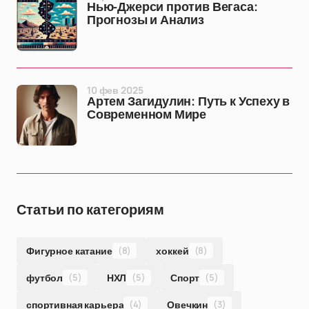
Нью-Джерси против Вегаса:
Прогнозы и Анализ
10 фев 2025
Артем Загидулин: Путь к Успеху в
Современном Мире
Статьи по категориям
Фигурное катание
(8)
хоккей
(8)
футбол
(5)
НХЛ
(5)
Спорт
(5)
спортивная карьера
(4)
Овечкин
(3)