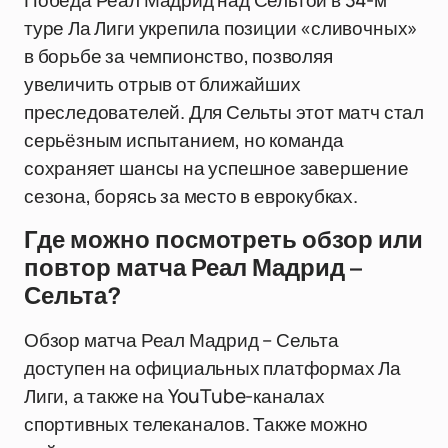
Победа Реал Мадрид над Сельтой в 34-м
туре Ла Лиги укрепила позиции «сливочных»
в борьбе за чемпионство, позволяя
увеличить отрыв от ближайших
преследователей. Для Сельты этот матч стал
серьёзным испытанием, но команда
сохраняет шансы на успешное завершение
сезона, борясь за место в еврокубках.
Где можно посмотреть обзор или
повтор матча Реал Мадрид –
Сельта?
Обзор матча Реал Мадрид – Сельта
доступен на официальных платформах Ла
Лиги, а также на YouTube-каналах
спортивных телеканалов. Также можно