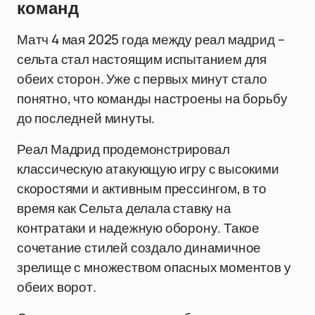
команд
Матч 4 мая 2025 года между реал мадрид –
сельта стал настоящим испытанием для
обеих сторон. Уже с первых минут стало
понятно, что команды настроены на борьбу
до последней минуты.
Реал Мадрид продемонстрировал
классическую атакующую игру с высокими
скоростями и активным прессингом, в то
время как Сельта делала ставку на
контратаки и надежную оборону. Такое
сочетание стилей создало динамичное
зрелище с множеством опасных моментов у
обеих ворот.