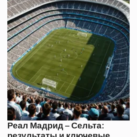
Реал Мадрид – Сельта:
результаты и ключевые