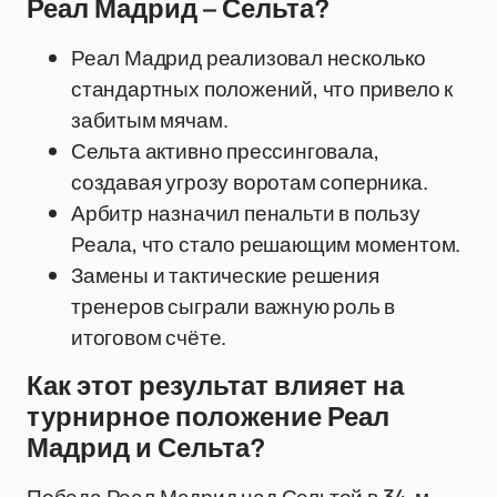
Реал Мадрид – Сельта?
Реал Мадрид реализовал несколько
стандартных положений, что привело к
забитым мячам.
Сельта активно прессинговала,
создавая угрозу воротам соперника.
Арбитр назначил пенальти в пользу
Реала, что стало решающим моментом.
Замены и тактические решения
тренеров сыграли важную роль в
итоговом счёте.
Как этот результат влияет на
турнирное положение Реал
Мадрид и Сельта?