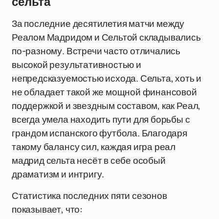
сельта
За последние десятилетия матчи между
Реалом Мадридом и Сельтой складывались
по-разному. Встречи часто отличались
высокой результативностью и
непредсказуемостью исхода. Сельта, хоть и
не обладает такой же мощной финансовой
поддержкой и звездным составом, как Реал,
всегда умела находить пути для борьбы с
грандом испанского футбола. Благодаря
такому балансу сил, каждая игра реал
мадрид сельта несёт в себе особый
драматизм и интригу.
Статистика последних пяти сезонов
показывает, что: