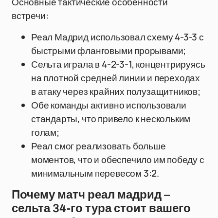
Основные тактические особенности
встречи:
Реал Мадрид использовал схему 4-3-3 с
быстрыми фланговыми прорывами;
Сельта играла в 4-2-3-1, концентрируясь
на плотной средней линии и переходах
в атаку через крайних полузащитников;
Обе команды активно использовали
стандарты, что привело к нескольким
голам;
Реал смог реализовать больше
моментов, что и обеспечило им победу с
минимальным перевесом 3:2.
Почему матч реал мадрид –
сельта 34-го тура стоит вашего