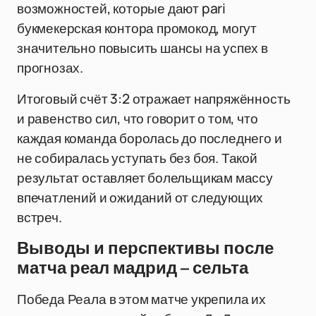
возможностей, которые дают pari
букмекерская контора промокод, могут
значительно повысить шансы на успех в
прогнозах.
Итоговый счёт 3:2 отражает напряжённость
и равенство сил, что говорит о том, что
каждая команда боролась до последнего и
не собиралась уступать без боя. Такой
результат оставляет болельщикам массу
впечатлений и ожиданий от следующих
встреч.
Выводы и перспективы после
матча реал мадрид – сельта
Победа Реала в этом матче укрепила их