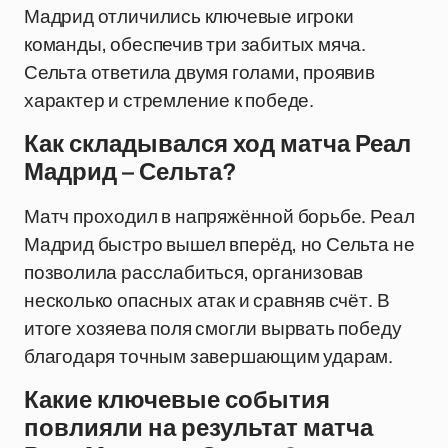
Мадрид отличились ключевые игроки
команды, обеспечив три забитых мяча.
Сельта ответила двумя голами, проявив
характер и стремление к победе.
Как складывался ход матча Реал
Мадрид – Сельта?
Матч проходил в напряжённой борьбе. Реал
Мадрид быстро вышел вперёд, но Сельта не
позволила расслабиться, организовав
несколько опасных атак и сравняв счёт. В
итоге хозяева поля смогли вырвать победу
благодаря точным завершающим ударам.
Какие ключевые события
повлияли на результат матча