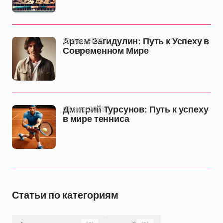
10 фев 2025
Артем Загидулин: Путь к Успеху в
Современном Мире
06 фев 2025
Дмитрий Турсунов: Путь к успеху
в мире тенниса
Статьи по категориям