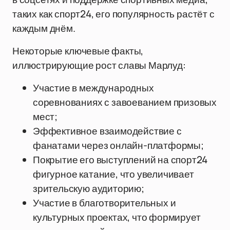
таких как спорт24, его популярность растёт с
каждым днём.
Некоторые ключевые факты,
иллюстрирующие рост славы Марлуд:
Участие в международных
соревнованиях с завоеванием призовых
мест;
Эффективное взаимодействие с
фанатами через онлайн-платформы;
Покрытие его выступлений на спорт24
фигурное катание, что увеличивает
зрительскую аудиторию;
Участие в благотворительных и
культурных проектах, что формирует