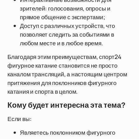
зрителей: голосования, опросы и
прямое общение с экспертами;
Доступ с различных устройств, что
позволяет следить за событиями в
любом месте и в любое время.
Благодаря этим преимуществам, спорт24
фигурное катание становится не просто
каналом трансляций, а настоящим центром
притяжения для поклонников фигурного
катания и спорта в целом.
Кому будет интересна эта тема?
Если вы:
Являетесь поклонником фигурного