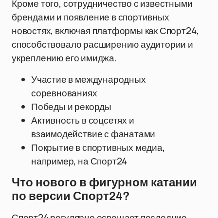
Кроме того, сотрудничество с известными
брендами и появление в спортивных
новостях, включая платформы как Спорт24,
способствовало расширению аудитории и
укреплению его имиджа.
Участие в международных
соревнованиях
Победы и рекорды
Активность в соцсетях и
взаимодействие с фанатами
Покрытие в спортивных медиа,
например, на Спорт24
Что нового в фигурном катании
по версии Спорт24?
Спорт24 регулярно освещает последние