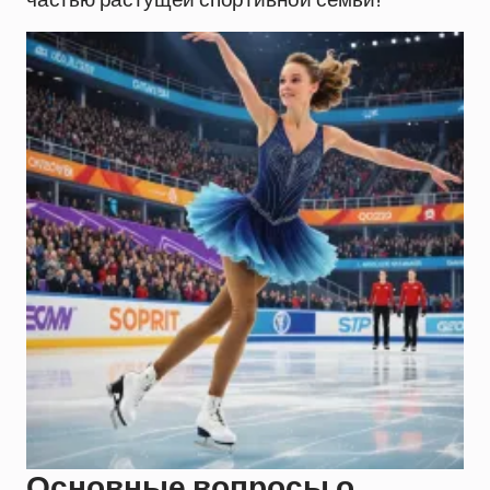
Основные вопросы о