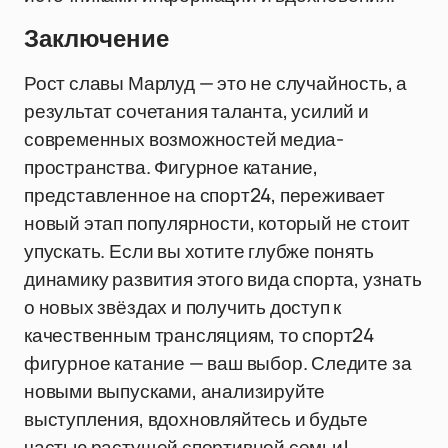
Заключение
Рост славы Марлуд — это не случайность, а
результат сочетания таланта, усилий и
современных возможностей медиа-
пространства. Фигурное катание,
представленное на спорт24, переживает
новый этап популярности, который не стоит
упускать. Если вы хотите глубже понять
динамику развития этого вида спорта, узнать
о новых звёздах и получить доступ к
качественным трансляциям, то спорт24
фигурное катание — ваш выбор. Следите за
новыми выпусками, анализируйте
выступления, вдохновляйтесь и будьте
частью растущей спортивной семьи!