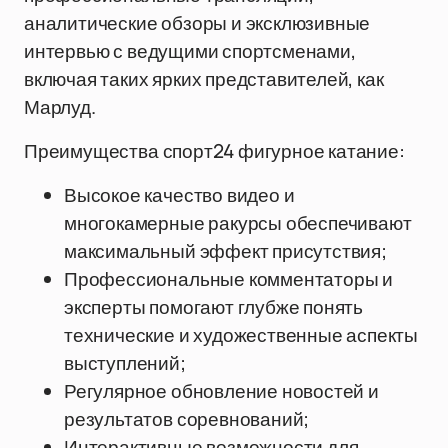
аналитические обзоры и эксклюзивные
интервью с ведущими спортсменами,
включая таких ярких представителей, как
Марлуд.
Преимущества спорт24 фигурное катание:
Высокое качество видео и
многокамерные ракурсы обеспечивают
максимальный эффект присутствия;
Профессиональные комментаторы и
эксперты помогают глубже понять
технические и художественные аспекты
выступлений;
Регулярное обновление новостей и
результатов соревнований;
Интерактивные возможности для