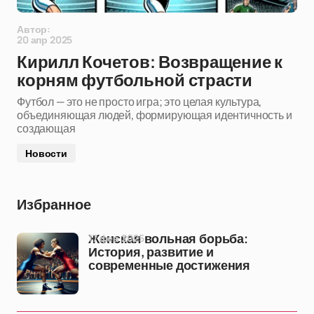
Автор:
20 апр 2025
Кирилл Кочетов: Возвращение к
корням футбольной страсти
Футбол — это не просто игра; это целая культура,
объединяющая людей, формирующая идентичность и
создающая
Новости
Избранное
17 фев 2025
Женская вольная борьба:
История, развитие и
современные достижения