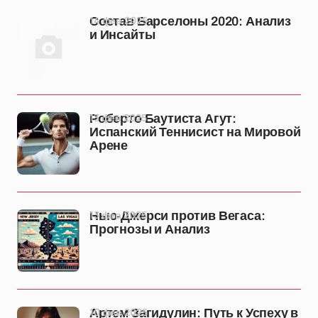
14 фев 2025
Состав Барселоны 2020: Анализ
и Инсайты
13 фев 2025
Роберто Баутиста Агут:
Испанский Теннисист на Мировой
Арене
13 фев 2025
Нью-Джерси против Вегаса:
Прогнозы и Анализ
10 фев 2025
Артем Загидулин: Путь к Успеху в