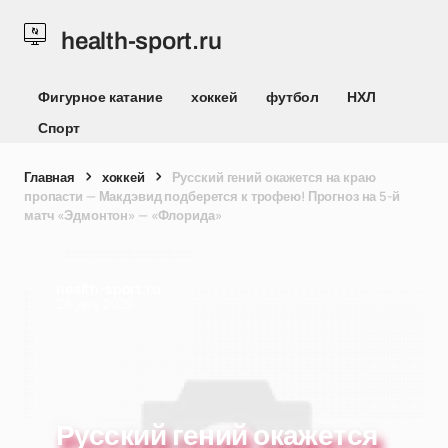
health-sport.ru
Фигурное катание
хоккей
футбол
НХЛ
Спорт
Главная
хоккей
Русский гений окажется на краю
пропасти — Макдэвид подберется к трофею! Прогноз на 5-й
матч «Эдмонтон» — «Флорида»
health-sport.ru
24 дек 2025
Русский гений окажется