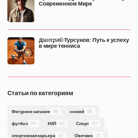
Современном Мире
06 фев 2025
Дмитрий Турсунов: Путь к успеху
в мире тенниса
Статьи по категориям
Фигурное катание
(8)
хоккей
(8)
футбол
(5)
НХЛ
(5)
Спорт
(5)
спортивная карьера
(4)
Овечкин
(3)