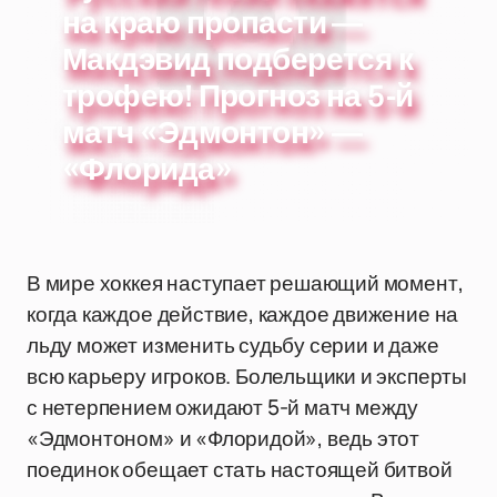
на краю пропасти —
Макдэвид подберется к
трофею! Прогноз на 5-й
матч «Эдмонтон» —
«Флорида»
В мире хоккея наступает решающий момент,
когда каждое действие, каждое движение на
льду может изменить судьбу серии и даже
всю карьеру игроков. Болельщики и эксперты
с нетерпением ожидают 5-й матч между
«Эдмонтоном» и «Флоридой», ведь этот
поединок обещает стать настоящей битвой