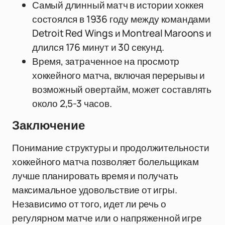
Самый длинный матч в истории хоккея
состоялся в 1936 году между командами
Detroit Red Wings и Montreal Maroons и
длился 176 минут и 30 секунд.
Время, затраченное на просмотр
хоккейного матча, включая перерывы и
возможный овертайм, может составлять
около 2,5-3 часов.
Заключение
Понимание структуры и продолжительности
хоккейного матча позволяет болельщикам
лучше планировать время и получать
максимальное удовольствие от игры.
Независимо от того, идет ли речь о
регулярном матче или о напряженной игре