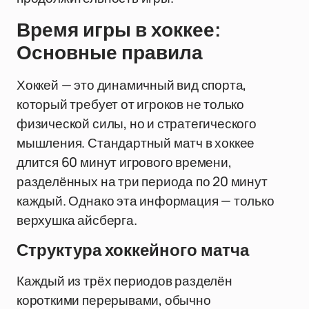
Время игры в хоккее:
Основные правила
Хоккей — это динамичный вид спорта,
который требует от игроков не только
физической силы, но и стратегического
мышления. Стандартный матч в хоккее
длится 60 минут игрового времени,
разделённых на три периода по 20 минут
каждый. Однако эта информация — только
верхушка айсберга.
Структура хоккейного матча
Каждый из трёх периодов разделён
короткими перерывами, обычно