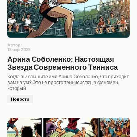
Автор:
15 апр 2025
Арина Соболенко: Настоящая
Звезда Современного Тенниса
Когда вы слышите имя Арина Соболенко, что приходит
вам на ум? Это не просто теннисистка, а феномен,
который
Новости