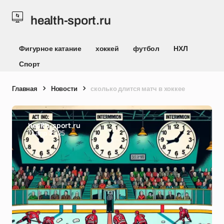
health-sport.ru
Фигурное катание
хоккей
футбол
НХЛ
Спорт
Главная
Новости
сколько длится матч в хоккее
health-sport.ru
11 апр 2025