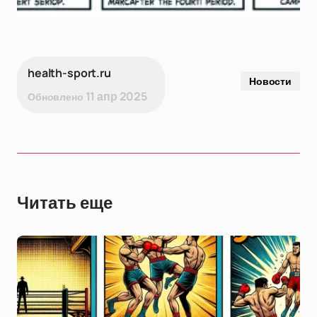
health-sport.ru
Новости
11 апр 2025
Обновлено
Читать еще