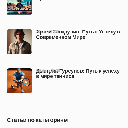
10 фев 2025
Артем Загидулин: Путь к Успеху в
Современном Мире
06 фев 2025
Дмитрий Турсунов: Путь к успеху
в мире тенниса
Статьи по категориям