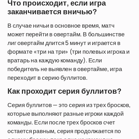
Что происходит, если игра
заканчивается вничью?
В случае ничьи в основное время, матч
может перейти в овертайм. В большинстве
лиг овертайм длится 5 минут и играется в
формате «три на три» (три полевых игрока и
вратарь на каждую команду). Если
победитель не выявлен в овертайме, игра
переходит в серию буллитов.
Как проходит серия буллитов?
Серия буллитов — это серия из трех бросков,
которые выполняют разные игроки каждой
команды. Если после трех бросков счет
остается равным, серия продолжается по