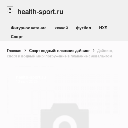
health-sport.ru
Фигурное катание
хоккей
футбол
НХЛ
Спорт
Главная
Спорт водный: плавание дайвинг
Дайвинг,
спорт и водный мир: погружение в плавание с аквалангом
health-sport.ru
13 ноя 2025