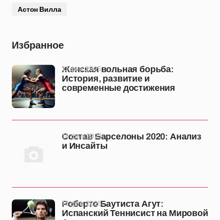
Астон Вилла
Избранное
17 фев 2025
Женская вольная борьба:
История, развитие и
современные достижения
14 фев 2025
Состав Барселоны 2020: Анализ
и Инсайты
13 фев 2025
Роберто Баутиста Агут:
Испанский Теннисист на Мировой