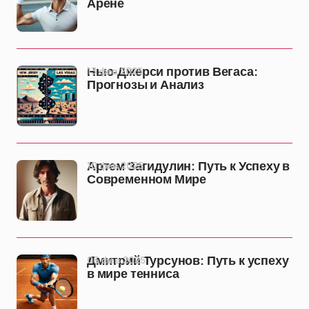
Арене
13 фев 2025
Нью-Джерси против Вегаса:
Прогнозы и Анализ
10 фев 2025
Артем Загидулин: Путь к Успеху в
Современном Мире
06 фев 2025
Дмитрий Турсунов: Путь к успеху
в мире тенниса