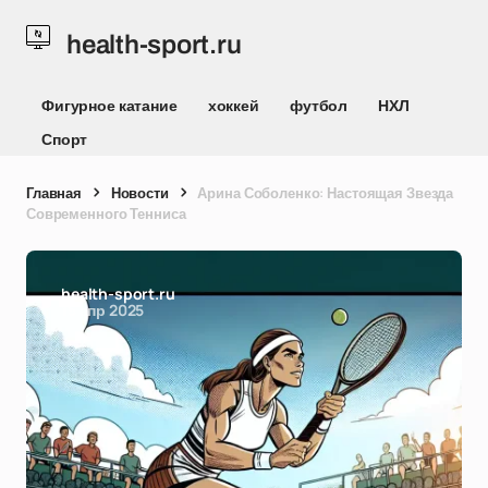
health-sport.ru
Фигурное катание
хоккей
футбол
НХЛ
Спорт
Главная
Новости
Арина Соболенко: Настоящая Звезда
Современного Тенниса
health-sport.ru
15 апр 2025