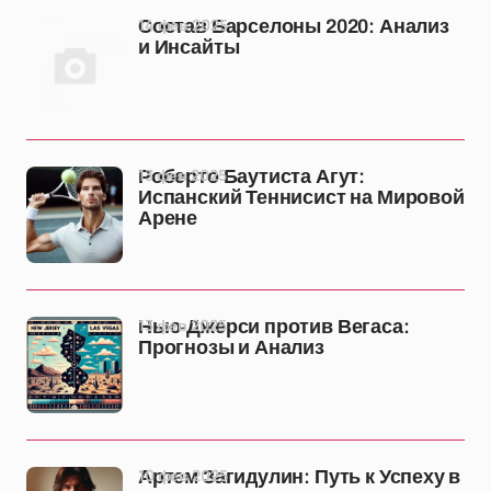
14 фев 2025
Состав Барселоны 2020: Анализ
и Инсайты
13 фев 2025
Роберто Баутиста Агут:
Испанский Теннисист на Мировой
Арене
13 фев 2025
Нью-Джерси против Вегаса:
Прогнозы и Анализ
10 фев 2025
Артем Загидулин: Путь к Успеху в