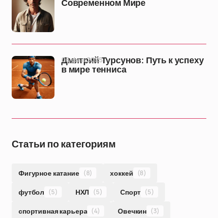
Современном Мире
06 фев 2025
Дмитрий Турсунов: Путь к успеху
в мире тенниса
Статьи по категориям
Фигурное катание
(8)
хоккей
(8)
футбол
(5)
НХЛ
(5)
Спорт
(5)
спортивная карьера
(4)
Овечкин
(3)