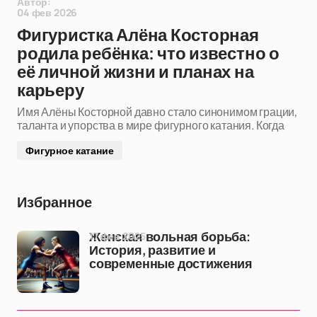
Автор:
04 фев 2026
Фигуристка Алёна Косторная
родила ребёнка: что известно о
её личной жизни и планах на
карьеру
Имя Алёны Косторной давно стало синонимом грации,
таланта и упорства в мире фигурного катания. Когда
Фигурное катание
Избранное
17 фев 2025
Женская вольная борьба:
История, развитие и
современные достижения