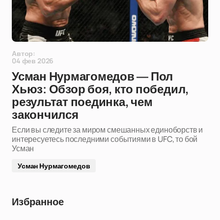
Автор:
04 фев 2026
Усман Нурмагомедов — Пол
Хьюз: Обзор боя, кто победил,
результат поединка, чем
закончился
Если вы следите за миром смешанных единоборств и
интересуетесь последними событиями в UFC, то бой
Усман
Усман Нурмагомедов
Избранное