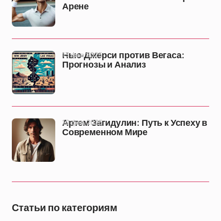
Арене
13 фев 2025
Нью-Джерси против Вегаса:
Прогнозы и Анализ
10 фев 2025
Артем Загидулин: Путь к Успеху в
Современном Мире
Статьи по категориям