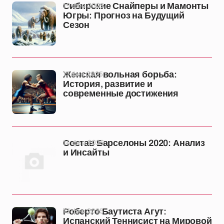
19 фев 2025
Сибирские Снайперы и Мамонты
Югры: Прогноз на Будущий
Сезон
17 фев 2025
Женская вольная борьба:
История, развитие и
современные достижения
14 фев 2025
Состав Барселоны 2020: Анализ
и Инсайты
13 фев 2025
Роберто Баутиста Агут:
Испанский Теннисист на Мировой