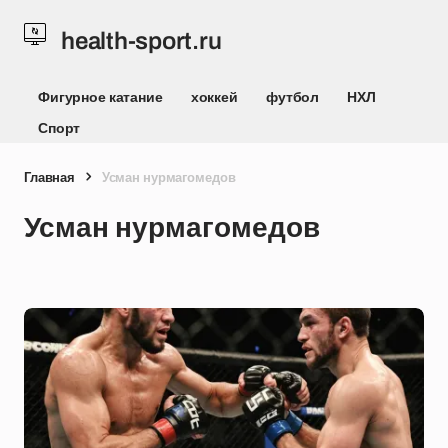
health-sport.ru
Фигурное катание
хоккей
футбол
НХЛ
Спорт
Главная
Усман нурмагомедов
Усман нурмагомедов