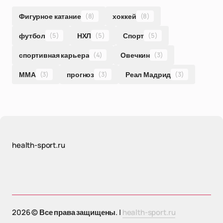
Фигурное катание
(8)
хоккей
(8)
футбол
(5)
НХЛ
(5)
Спорт
(5)
спортивная карьера
(4)
Овечкин
(3)
ММА
(3)
прогноз
(3)
Реал Мадрид
(3)
health-sport.ru
2026 © Все права защищены. |
health-sport.ru