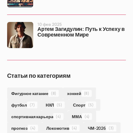
10 фев 2025
Артем Загидулин: Путь к Успеху в
Современном Мире
Статьи по категориям
Фигурное катание
(8)
хоккей
(8)
футбол
(7)
НХЛ
(5)
Спорт
(5)
спортивная карьера
(4)
ММА
(4)
прогноз
(4)
Локомотив
(4)
ЧМ-2026
(3)