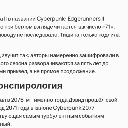
II в названии Cyberpunk: Edgerunners II
о при беглом взгляде читается как число «71».
поводу не последовало. Тишина только подлила
, звучит так: авторы намеренно зашифровали в
вого сезона разворачиваются за пять лет до
ми приквел, а не прямое продолжение.
конспирология
ал в 2076-м - именно тогда Дэвид прошёл свой
од 2071 года в каноне Cyberpunk 2077
ествующая самым турбулентным событиям
мный.