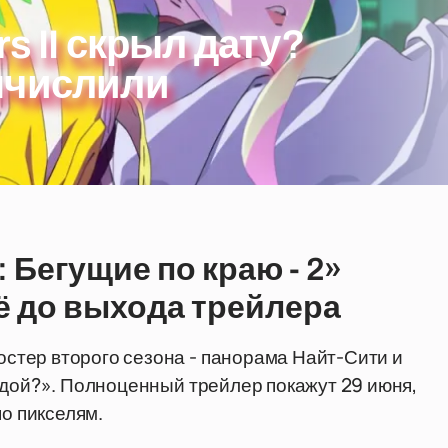
s II скрыл дату?
ычислили
 Бегущие по краю - 2»
ё до выхода трейлера
тер второго сезона - панорама Найт-Сити и
ндой?». Полноценный трейлер покажут 29 июня,
по пикселям.