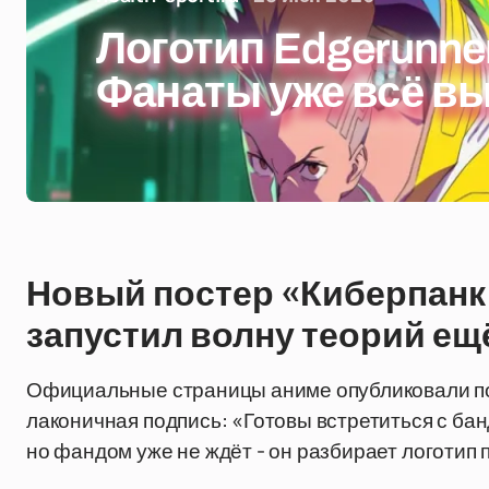
Логотип Edgerunner
Фанаты уже всё в
Новый постер «Киберпанк:
запустил волну теорий ещ
Официальные страницы аниме опубликовали пос
лаконичная подпись: «Готовы встретиться с ба
но фандом уже не ждёт - он разбирает логотип 