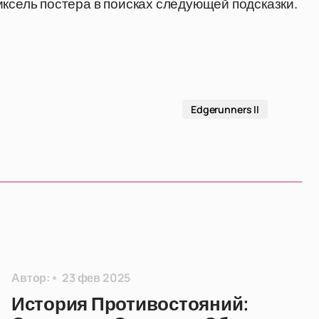
иксель постера в поисках следующей подсказки.
Edgerunners II
Автор:
23 фев 2025
История Противостояний: