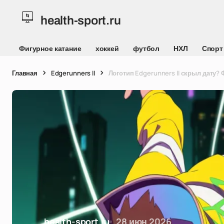
health-sport.ru
Фигурное катание
хоккей
футбол
НХЛ
Спорт
Главная
Edgerunners II
Логотип Edgerunners II скрыл дату?
health-sport.ru
28 июн 2026