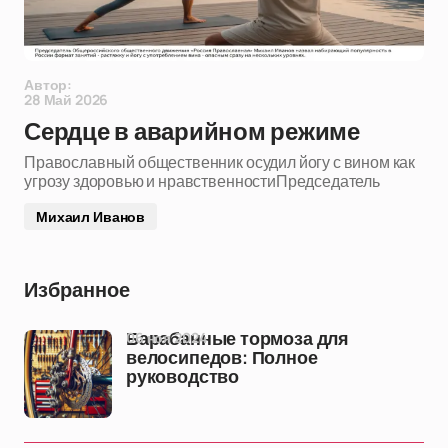
Автор:
28 Май 2026
Сердце в аварийном режиме
Православный общественник осудил йогу с вином как
угрозу здоровью и нравственностиПредседатель
Михаил Иванов
Избранное
06 ноя 2024
Барабанные тормоза для
велосипедов: Полное
руководство