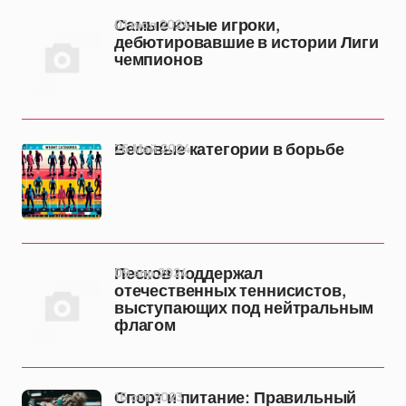
01 июл 2024
Самые юные игроки,
дебютировавшие в истории Лиги
чемпионов
26 Май 2024
Весовые категории в борьбе
09 апр 2024
Песков поддержал
отечественных теннисистов,
выступающих под нейтральным
флагом
16 окт 2023
Спорт и питание: Правильный