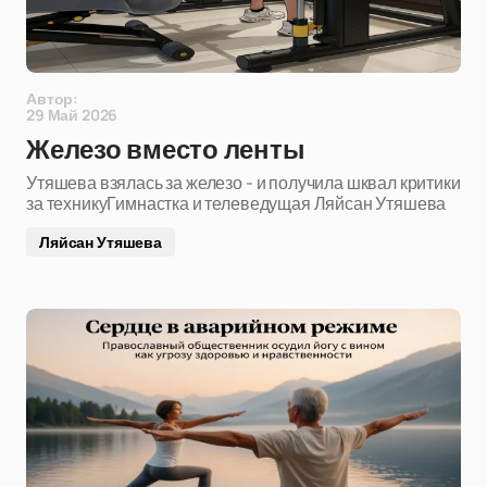
Автор:
29 Май 2026
Железо вместо ленты
Утяшева взялась за железо - и получила шквал критики
за техникуГимнастка и телеведущая Ляйсан Утяшева
Ляйсан Утяшева