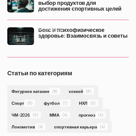
выбор продуктов для
достижения спортивных целей
16 окт 2023
Бокс и психофизическое
здоровье: Взаимосвязь и советы
Статьи по категориям
Фигурное катание
(8)
хоккей
(8)
Спорт
(8)
футбол
(7)
НХЛ
(5)
ЧМ-2026
(5)
ММА
(4)
прогноз
(4)
Локомотив
(4)
спортивная карьера
(4)