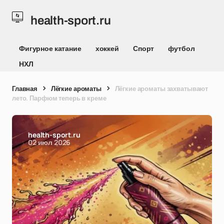
health-sport.ru
Фигурное катание
хоккей
Спорт
футбол
НХЛ
Главная
Лёгкие ароматы
Лёгкие ароматы захватывают
лето. Парфюм теперь в креме
health-sport.ru
02 июл 2026