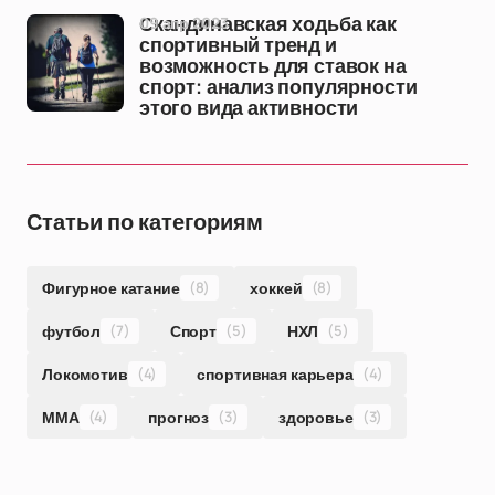
09 апр 2023
Скандинавская ходьба как
спортивный тренд и
возможность для ставок на
спорт: анализ популярности
этого вида активности
Статьи по категориям
Фигурное катание
(8)
хоккей
(8)
футбол
(7)
Спорт
(5)
НХЛ
(5)
Локомотив
(4)
спортивная карьера
(4)
ММА
(4)
прогноз
(3)
здоровье
(3)