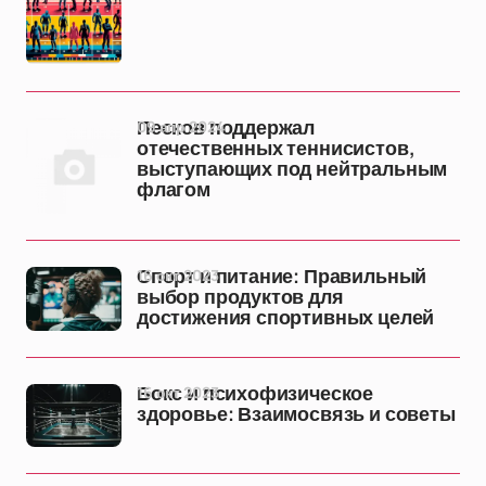
09 апр 2024
Песков поддержал
отечественных теннисистов,
выступающих под нейтральным
флагом
16 окт 2023
Спорт и питание: Правильный
выбор продуктов для
достижения спортивных целей
16 окт 2023
Бокс и психофизическое
здоровье: Взаимосвязь и советы