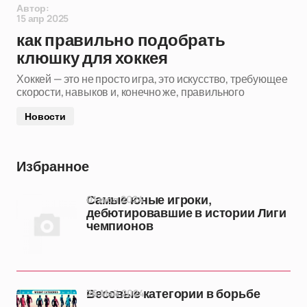
Автор:
15 апр 2025
как правильно подобрать
клюшку для хоккея
Хоккей — это не просто игра, это искусство, требующее
скорости, навыков и, конечно же, правильного
Новости
Избранное
01 июл 2024
Самые юные игроки,
дебютировавшие в истории Лиги
чемпионов
26 Май 2024
Весовые категории в борьбе