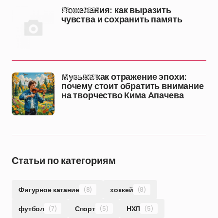
23 дек 2025
Пожелания: как выразить
чувства и сохранить память
19 дек 2025
Музыка как отражение эпохи:
почему стоит обратить внимание
на творчество Кима Апачева
Статьи по категориям
Фигурное катание
(8)
хоккей
(8)
футбол
(7)
Спорт
(5)
НХЛ
(5)