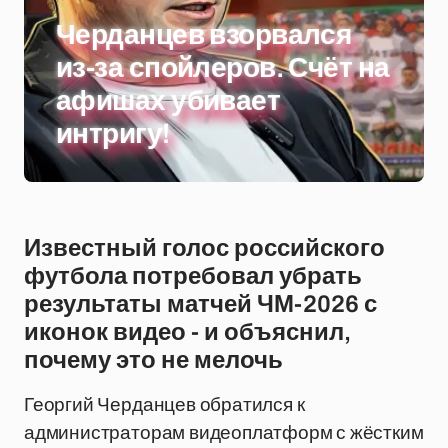
Черданцев взорвался
из-за спойлеров. Счёт на
афишах убивает
интригу!
Известный голос российского
футбола потребовал убрать
результаты матчей ЧМ-2026 с
иконок видео - и объяснил,
почему это не мелочь
Георгий Черданцев обратился к
администраторам видеоплатформ с жёстким