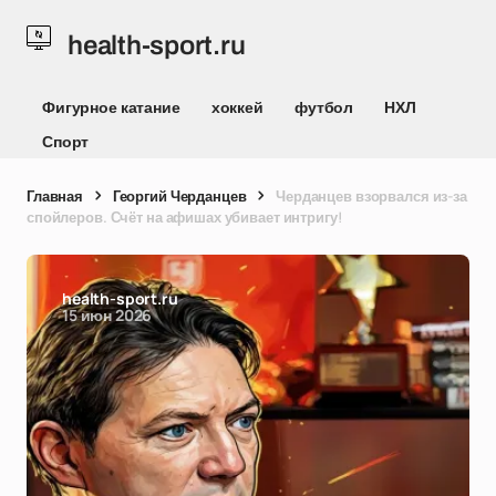
health-sport.ru
Фигурное катание
хоккей
футбол
НХЛ
Спорт
Главная
Георгий Черданцев
Черданцев взорвался из-за
спойлеров. Счёт на афишах убивает интригу!
health-sport.ru
15 июн 2026