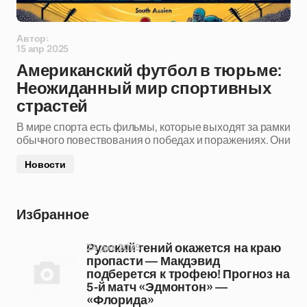
Автор:
15 апр 2025
Американский футбол в тюрьме:
Неожиданный мир спортивных
страстей
В мире спорта есть фильмы, которые выходят за рамки
обычного повествования о победах и поражениях. Они
Новости
Избранное
24 дек 2025
Русский гений окажется на краю
пропасти — Макдэвид
подберется к трофею! Прогноз на
5-й матч «Эдмонтон» —
«Флорида»