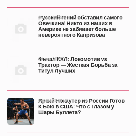
24 дек 2025
Русский гений обставил самого
Овечкина! Никто из наших в
Америке не забивает больше
невероятного Капризова
24 дек 2025
Финал КХЛ: Локомотив vs
Трактор — Жесткая Борьба за
Титул Лучших
24 дек 2025
Яркий Нокаутер из России Готов
К Бою в США: Что с Глазом у
Шары Буллета?