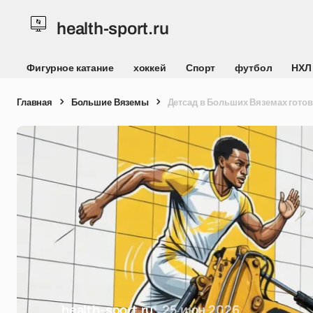
health-sport.ru
Фигурное катание
хоккей
Спорт
футбол
НХЛ
Главная
Большие Вяземы
Детсад в Больших Вяземах готов 
health-sport.ru
25 июн 2026