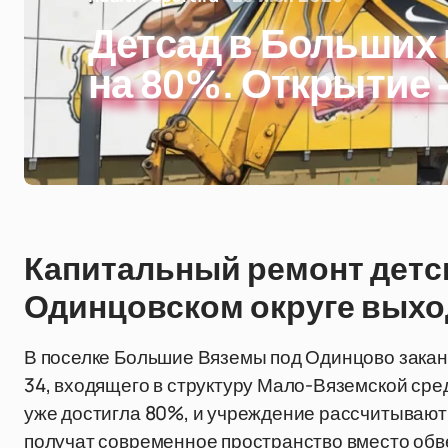
Детсад в Больших 
на 80%. Открытие -
Капитальный ремонт детск
Одинцовском округе вых
В поселке Большие Вяземы под Одинцово закан
34, входящего в структуру Мало-Вяземской сре
уже достигла 80%, и учреждение рассчитывают 
получат современное пространство вместо обв