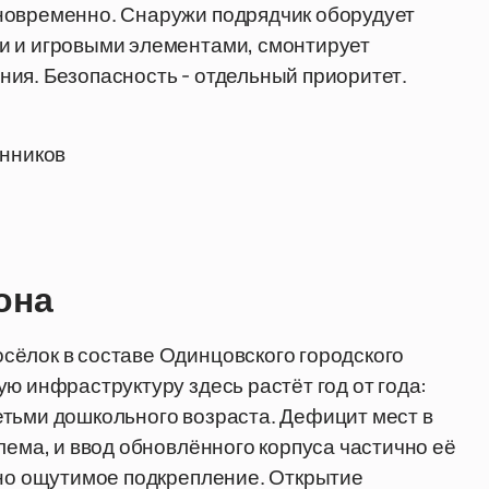
новременно. Снаружи подрядчик оборудует
и и игровыми элементами, смонтирует
ия. Безопасность - отдельный приоритет.
анников
она
сёлок в составе Одинцовского городского
ю инфраструктуру здесь растёт год от года:
етьми дошкольного возраста. Дефицит мест в
лема, и ввод обновлённого корпуса частично её
 но ощутимое подкрепление. Открытие