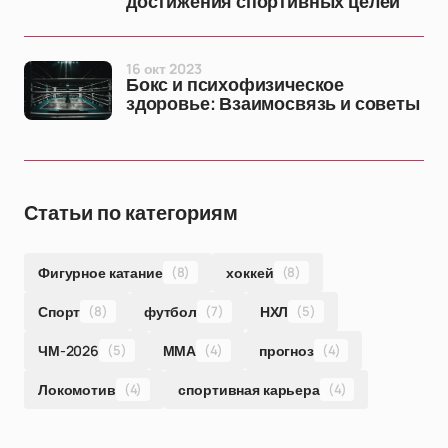
достижения спортивных целей
16 окт 2023
Бокс и психофизическое
здоровье: Взаимосвязь и советы
Статьи по категориям
Фигурное катание
(8)
хоккей
(8)
Спорт
(8)
футбол
(7)
НХЛ
(5)
ЧМ-2026
(5)
ММА
(4)
прогноз
(4)
Локомотив
(4)
спортивная карьера
(4)