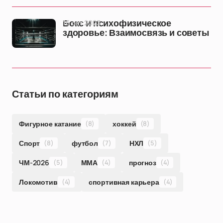
16 окт 2023
Бокс и психофизическое
здоровье: Взаимосвязь и советы
Статьи по категориям
Фигурное катание
(8)
хоккей
(8)
Спорт
(8)
футбол
(7)
НХЛ
(5)
ЧМ-2026
(5)
ММА
(4)
прогноз
(4)
Локомотив
(4)
спортивная карьера
(4)