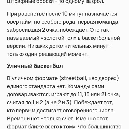
Штрафные броски - по одному за фол.
При равенстве после 10 минут назначается
овертайм, но особого рода: первая команда,
забросившая 2 очка, побеждает. Это так
называемый «золотой гол» в баскетбольной
версии. Никаких дополнительных минут -
только один решающий момент.
Уличный баскетбол
В уличном формате (streetball, «во дворе»)
единого стандарта нет. Команды сами
договариваются: играют до 11, 15 или 21 очка,
считая по 1 и 2 (а не 2 и 3). Побеждает тот,
кто первым достигает оговорённого числа.
Времени нет - только счёт. Именно этот
формат ближе всего к тому, что большинство