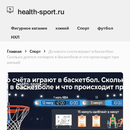
health-sport.ru
Фигурное катание
хоккей
Спорт
футбол
НХЛ
Главная
Спорт
До какого счета играют в баскетбол.
Сколько длятся четверти в баскетболе и что происходит при
ничьей
health-sport.ru
11 Май 2026