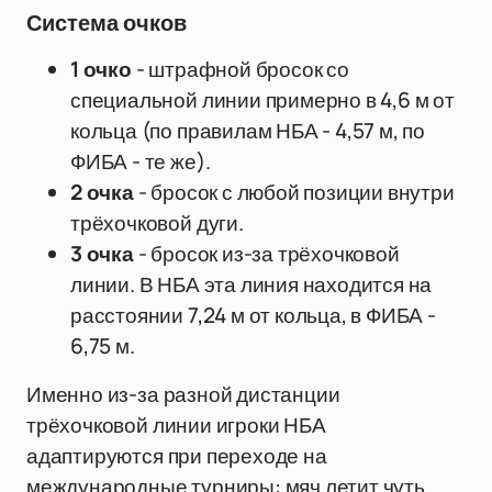
Система очков
1 очко
- штрафной бросок со
специальной линии примерно в 4,6 м от
кольца (по правилам НБА - 4,57 м, по
ФИБА - те же).
2 очка
- бросок с любой позиции внутри
трёхочковой дуги.
3 очка
- бросок из-за трёхочковой
линии. В НБА эта линия находится на
расстоянии 7,24 м от кольца, в ФИБА -
6,75 м.
Именно из-за разной дистанции
трёхочковой линии игроки НБА
адаптируются при переходе на
международные турниры: мяч летит чуть