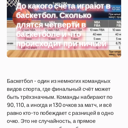
До какого счета играют в
баскетбол. Сколько
длятся четверти в
баскетболе и что
происходит при ничьей
Баскетбол - один из немногих командных
видов спорта, где финальный счёт может
быть трёхзначным. Команды набирают по
90, 110, а иногда и 130 очков за матч, и всё
равно кто-то побеждает с разницей в одно
очко. Это не случайность, а прямое