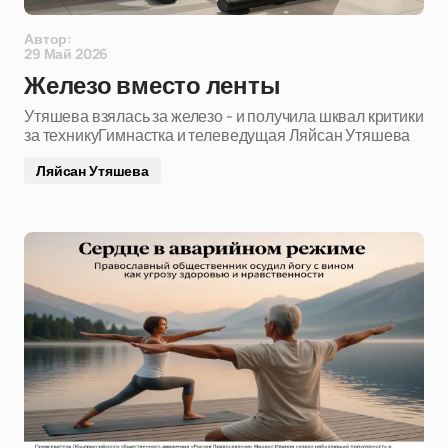
Автор:
29 Май 2026
Железо вместо ленты
Утяшева взялась за железо - и получила шквал критики
за техникуГимнастка и телеведущая Ляйсан Утяшева
Ляйсан Утяшева