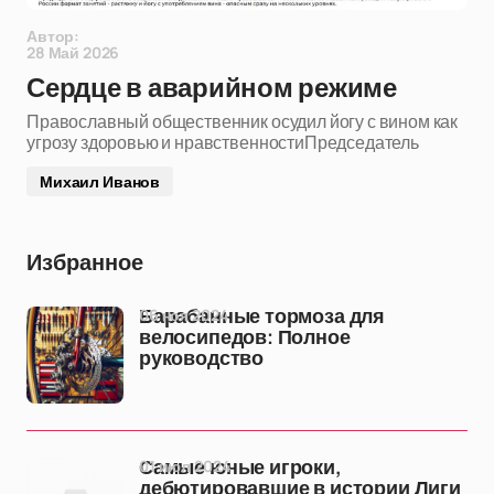
Автор:
28 Май 2026
Сердце в аварийном режиме
Православный общественник осудил йогу с вином как
угрозу здоровью и нравственностиПредседатель
Михаил Иванов
Избранное
06 ноя 2024
Барабанные тормоза для
велосипедов: Полное
руководство
01 июл 2024
Самые юные игроки,
дебютировавшие в истории Лиги