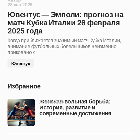
28 янв 2026
Ювентус — Эмполи: прогноз на
матч Кубка Италии 26 февраля
2025 года
Когда приближается значимый матч Кубка Италии,
внимание футбольных болельщиков неизменно
приковано к
Ювентус
Избранное
17 фев 2025
Женская вольная борьба:
История, развитие и
современные достижения