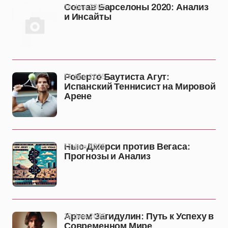
14 фев 2025
Состав Барселоны 2020: Анализ
и Инсайты
13 фев 2025
Роберто Баутиста Агут:
Испанский Теннисист на Мировой
Арене
13 фев 2025
Нью-Джерси против Вегаса:
Прогнозы и Анализ
10 фев 2025
Артем Загидулин: Путь к Успеху в
Современном Мире