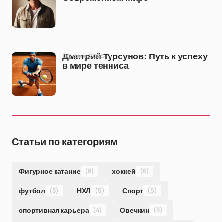
06 фев 2025
Дмитрий Турсунов: Путь к успеху
в мире тенниса
Статьи по категориям
Фигурное катание
(8)
хоккей
(8)
футбол
(5)
НХЛ
(5)
Спорт
(5)
спортивная карьера
(4)
Овечкин
(3)