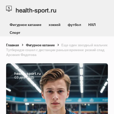
health-sport.ru
Фигурное катание
хоккей
футбол
НХЛ
Спорт
Главная
Фигурное катание
Еще один звездный мальчик
Тутберидзе сошел с дистанции раньше времени: резкий спад
Арсения Федотова
health-sport.ru
03 дек 2025