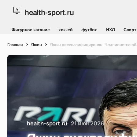
health-sport.ru
Фигурное катание
хоккей
футбол
НХЛ
Спорт
Главная
Яшин
Яшин дисквалифицирован. Чемпионство об
health-sport.ru
21 июн 2026