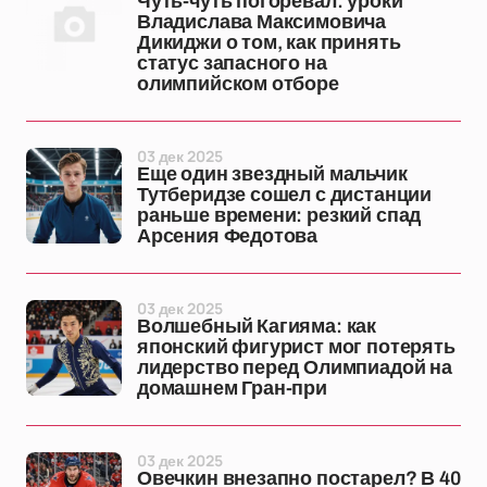
Чуть-чуть погоревал: уроки
Владислава Максимовича
Дикиджи о том, как принять
статус запасного на
олимпийском отборе
03 дек 2025
Еще один звездный мальчик
Тутберидзе сошел с дистанции
раньше времени: резкий спад
Арсения Федотова
03 дек 2025
Волшебный Кагияма: как
японский фигурист мог потерять
лидерство перед Олимпиадой на
домашнем Гран-при
03 дек 2025
Овечкин внезапно постарел? В 40