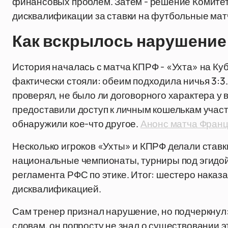
финансовых проблем. Затем - решение Комитет
дисквалификации за ставки на футбольные мат
Как вскрылось нарушение
История началась с матча КПРФ - «Ухта» на Ку
фактически стояли: обеим подходила ничья 3:3
проверял, не было ли договорного характера у 
предоставили доступ к личным кошелькам участ
обнаружили кое-что другое.
Анонс матча Франц
Несколько игроков «Ухты» и КПРФ делали ставк
национальные чемпионаты, турниры под эгидой
регламента РФС по этике. Итог: шестеро наказа
дисквалификацией.
Сам тренер признал нарушение, но подчеркнул: 
словам, он попросту не знал о существовании эт