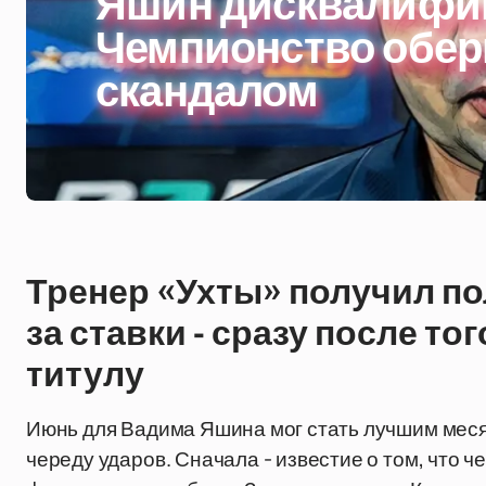
Яшин дисквалифи
Чемпионство обер
скандалом
Тренер «Ухты» получил п
за ставки - сразу после то
титулу
Июнь для Вадима Яшина мог стать лучшим месяц
череду ударов. Сначала - известие о том, что 