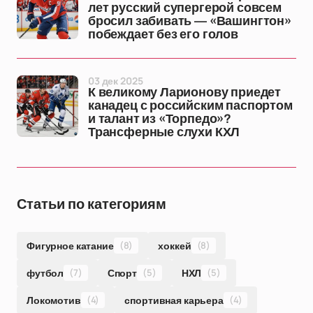
лет русский супергерой совсем
бросил забивать — «Вашингтон»
побеждает без его голов
03 дек 2025
К великому Ларионову приедет
канадец с российским паспортом
и талант из «Торпедо»?
Трансферные слухи КХЛ
Статьи по категориям
Фигурное катание
(8)
хоккей
(8)
футбол
(7)
Спорт
(5)
НХЛ
(5)
Локомотив
(4)
спортивная карьера
(4)