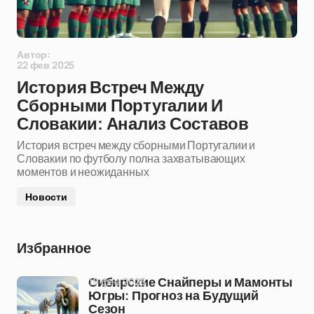
Автор:
22 фев 2025
История Встреч Между
Сборными Португалии И
Словакии: Анализ Составов
История встреч между сборными Португалии и
Словакии по футболу полна захватывающих
моментов и неожиданных
Новости
Избранное
19 фев 2025
Сибирские Снайперы и Мамонты
Югры: Прогноз на Будущий
Сезон