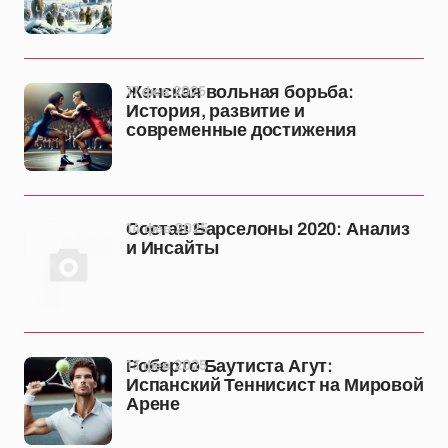
17 фев 2025
Женская вольная борьба:
История, развитие и
современные достижения
14 фев 2025
Состав Барселоны 2020: Анализ
и Инсайты
13 фев 2025
Роберто Баутиста Агут:
Испанский Теннисист на Мировой
Арене