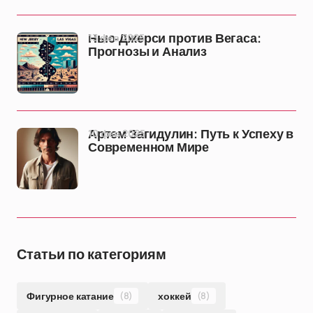
13 фев 2025
Нью-Джерси против Вегаса:
Прогнозы и Анализ
10 фев 2025
Артем Загидулин: Путь к Успеху в
Современном Мире
Статьи по категориям
Фигурное катание
(8)
хоккей
(8)