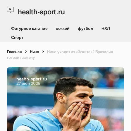
health-sport.ru
Фигурное катание
хоккей
футбол
НХЛ
Спорт
Главная
Нино
Нино уходит из «Зенита»? Бразилия
готовит замену
health-sport.ru
27 июн 2026