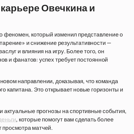
 карьере Овечкина и
это феномен, который изменил представление о
старение» и снижение результативности —
аслуг и влияния на игру. Более того, он
ов и фанатов: успех требует постоянной
новом направлении, доказывая, что команда
го капитана. Это открывает новые горизонты и
 и актуальные прогнозы на спортивные события,
деньги
, которые помогут вам сделать более
т просмотра матчей.