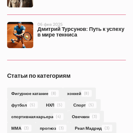
06 фев 2025
Дмитрий Турсунов: Путь к успеху
в мире тенниса
Статьи по категориям
Фигурное катание
(8)
хоккей
(8)
футбол
(5)
НХЛ
(5)
Спорт
(5)
спортивная карьера
(4)
Овечкин
(3)
ММА
(3)
прогноз
(3)
Реал Мадрид
(3)