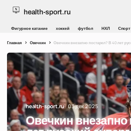
health-sport.ru
Фигурное катание
хоккей
футбол
НХЛ
Спорт
Главная
Овечкин
Овечкин внезапно постарел? В 40 лет рус
health-sport.ru
03 дек 2025
Овечкин внезапно 