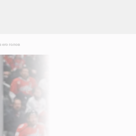
 его голов