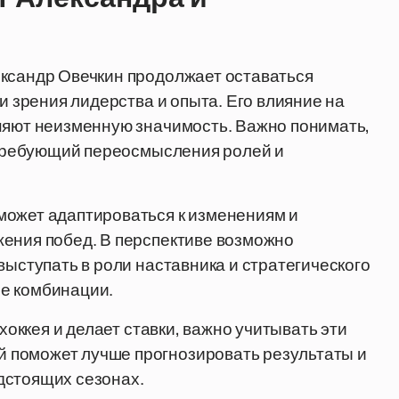
ександр Овечкин продолжает оставаться
и зрения лидерства и опыта. Его влияние на
аняют неизменную значимость. Важно понимать,
, требующий переосмысления ролей и
может адаптироваться к изменениям и
жения побед. В перспективе возможно
выступать в роли наставника и стратегического
е комбинации.
 хоккея и делает ставки, важно учитывать эти
 поможет лучше прогнозировать результаты и
дстоящих сезонах.