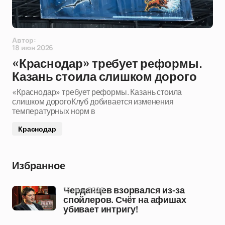
Автор:
18 июн 2026
«Краснодар» требует реформы.
Казань стоила слишком дорого
«Краснодар» требует реформы. Казань стоила
слишком дорогоКлуб добивается изменения
температурных норм в
Краснодар
Избранное
15 июн 2026
Черданцев взорвался из-за
спойлеров. Счёт на афишах
убивает интригу!