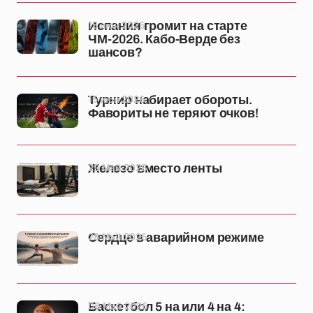
15 июн 2026
Испания громит на старте
ЧМ-2026. Кабо-Верде без
шансов?
15 июн 2026
Турнир набирает обороты.
Фавориты не теряют очков!
29 Май 2026
Железо вместо ленты
28 Май 2026
Сердце в аварийном режиме
08 Май 2026
Баскетбол 5 на или 4 на 4: