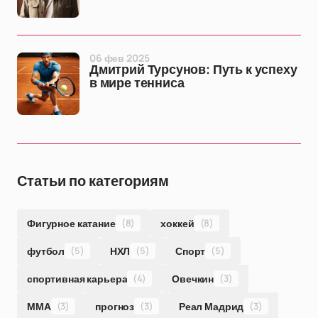
06 фев 2025
Дмитрий Турсунов: Путь к успеху
в мире тенниса
Статьи по категориям
Фигурное катание
(8)
хоккей
(8)
футбол
(5)
НХЛ
(5)
Спорт
(5)
спортивная карьера
(4)
Овечкин
(3)
ММА
(3)
прогноз
(3)
Реал Мадрид
(3)