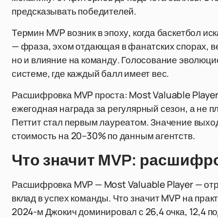
предсказывать победителей.
Термин MVP возник в эпоху, когда баскетбол иск
— фраза, эхом отдающая в фанатских спорах, ве
но и влияние на команду. Голосование эволюци
системе, где каждый балл имеет вес.
Расшифровка MVP проста: Most Valuable Player,
ежегодная награда за регулярный сезон, а не п
Петтит стал первым лауреатом. Значение выхо
стоимость на 20–30% по данным агентств.
Что значит MVP: расшифро
Расшифровка MVP — Most Valuable Player — отра
вклад в успех команды. Что значит MVP на практ
2024-м Джокич доминировал с 26,4 очка, 12,4 п