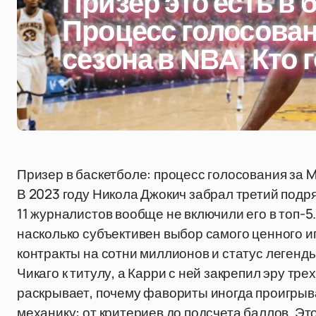
Призер это есть в 
Процесс голосован
сезона в NBA: Кто г
Призер в баскетболе: процесс голосования за MV
В 2023 году Никола Джокич забрал третий подря
11 журналистов вообще не включили его в топ-5
насколько субъективен выбор самого ценного и
контракты на сотни миллионов и статус легенд
Чикаго к титулу, а Карри с ней закрепил эру тр
раскрывает, почему фавориты иногда проигрыва
механику: от критериев до подсчета баллов. Эт