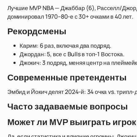
Лучшие MVP NBA — Джаббар (6), Расселл/Джор
доминировал 1970–80-е с 30+ очками в 40 лет.
Рекордсмены
Карим: 6 раз, включая два подряд.
Джордан: 5, все с Bulls в топ-1 Востока.
Джокич: 3 подряд, меняя центр на плеймейк
Современные претенденты
Эмбид и Йокич делят 2024-й: 34 очка vs. трипл-
Часто задаваемые вопросы
Может ли MVP выиграть игро
Да, если статистика и влияние огромны. Джокич