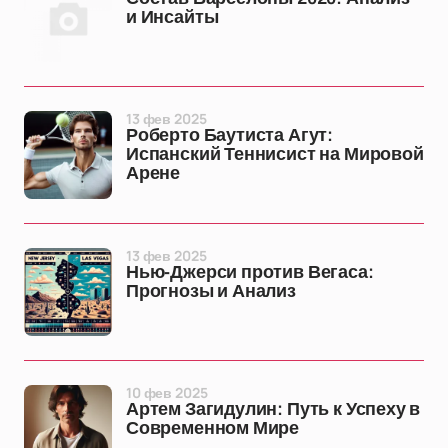
и Инсайты
13 фев 2025
Роберто Баутиста Агут:
Испанский Теннисист на Мировой
Арене
13 фев 2025
Нью-Джерси против Вегаса:
Прогнозы и Анализ
10 фев 2025
Артем Загидулин: Путь к Успеху в
Современном Мире