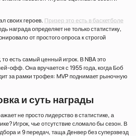
ал своих героев.
Призер это есть в баскетболе
дь награда определяет не только статистику,
онировало от простого опроса к строгой
 то есть самый ценный игрок. В NBA это
лей-офф. Она вручается с 1955 года, когда Боб
дит за рамки трофея: MVP поднимает рыночную
вка и суть награды
жает не просто лидерство в статистике, а
ике? Игрок, чье отсутствие сломало бы сезон. В
одбора и 9 передач, таща Денвер без суперзвезд