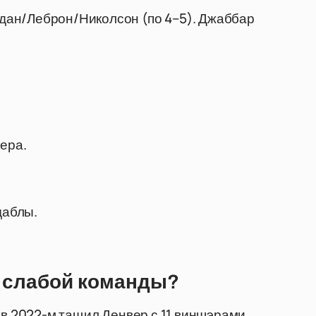
дан/Леброн/Николсон (по 4–5). Джаббар
ера.
даблы.
к слабой команды?
 в 2022-м тащил Денвер с 11 виншэрами,