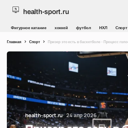
health-sport.ru
Фигурное катание
хоккей
футбол
НХЛ
Спорт
Главная
Спорт
Призер это есть в баскетболе - Процесс голо
health-sport.ru
24 апр 2026