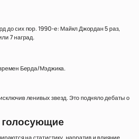
д до сих пор. 1990-е: Майкл Джордан 5 раз,
или 7 наград.
 времен Берда/Мэджика.
 исключив ленивых звезд. Это подняло дебаты о
т голосующие
раются на статистику, нарратив и влияние.