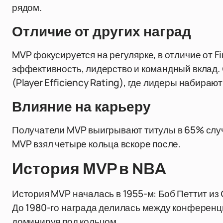
рядом.
Отличие от других наград
MVP фокусируется на регулярке, в отличие от F
эффективность, лидерство и командный вклад. 
(Player Efficiency Rating), где лидеры набирают
Влияние на карьеру
Получатели MVP выигрывают титулы в 65% случ
MVP взял четыре кольца вскоре после.
История MVP в NBA
История MVP началась в 1955-м: Боб Петтит из 
До 1980-го награда делилась между конференци
доминируя под кольцом.