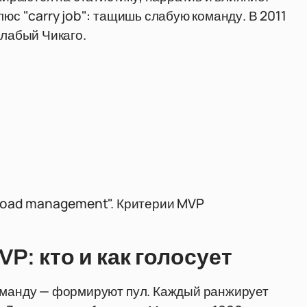
люс "carry job": тащишь слабую команду. В 2011
слабый Чикаго.
"load management". Критерии MVP
P: кто и как голосует
команду — формируют пул. Каждый ранжирует