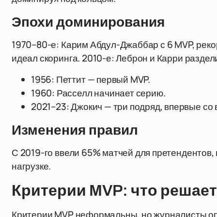
Эпохи доминирования
1970–80-е: Карим Абдул-Джаббар с 6 MVP, рекор
идеал скоринга. 2010-е: Леброн и Карри раздел
1956: Петтит — первый MVP.
1960: Расселл начинает серию.
2021–23: Джокич — три подряд, впервые со
Изменения правил
С 2019-го ввели 65% матчей для претендентов,
нагрузке.
Критерии MVP: что решае
Критерии MVP неформальны, но журналисты опи