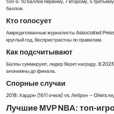
топ-5: 10 баллов первому, 7 второму, 5 третьем
баллов.
Кто голосует
Аккредитованные журналисты Associated Press
круглый год, беспристрастны по правилам.
Как подсчитывают
Баллы суммируют, лидер берет награду. В 2023
анонимны до финала.
Спорные случаи
2018: Хардэн (1611 очков) vs. Леброн — Oilers 
Лучшие MVP NBA: топ-игро