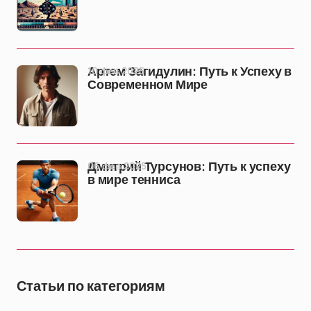
10 фев 2025
Артем Загидулин: Путь к Успеху в
Современном Мире
06 фев 2025
Дмитрий Турсунов: Путь к успеху
в мире тенниса
Статьи по категориям