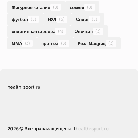
Фигурное катание
(8)
хоккей
(8)
футбол
(5)
НХЛ
(5)
Спорт
(5)
спортивная карьера
(4)
Овечкин
(3)
ММА
(3)
прогноз
(3)
Реал Мадрид
(3)
health-sport.ru
2026 © Все права защищены. |
health-sport.ru