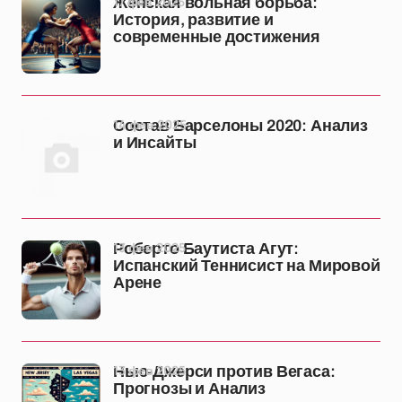
17 фев 2025
Женская вольная борьба:
История, развитие и
современные достижения
14 фев 2025
Состав Барселоны 2020: Анализ
и Инсайты
13 фев 2025
Роберто Баутиста Агут:
Испанский Теннисист на Мировой
Арене
13 фев 2025
Нью-Джерси против Вегаса:
Прогнозы и Анализ