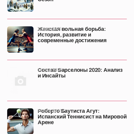
17 фев 2025
Женская вольная борьба:
История, развитие и
современные достижения
14 фев 2025
Состав Барселоны 2020: Анализ
и Инсайты
13 фев 2025
Роберто Баутиста Агут:
Испанский Теннисист на Мировой
Арене