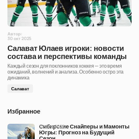
Автор:
30 окт 2025
Салават Юлаев игроки: новости
состава и перспективы команды
Каждый сезон для поклонников хоккея — это время
ожиданий, волнений и анализа. Особенно остро эта
динамика
Салават
Избранное
19 фев 2025
Сибирские Снайперы и Мамонты
Югры: Прогноз на Будущий
Сезон