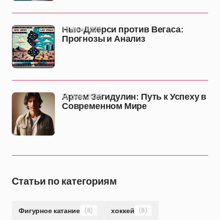
13 фев 2025
Нью-Джерси против Вегаса:
Прогнозы и Анализ
10 фев 2025
Артем Загидулин: Путь к Успеху в
Современном Мире
Статьи по категориям
Фигурное катание
(8)
хоккей
(8)