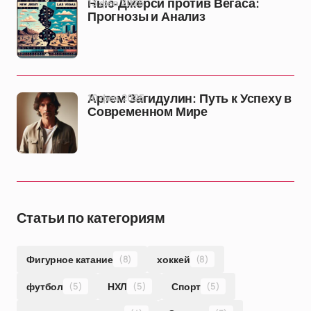
13 фев 2025
Нью-Джерси против Вегаса:
Прогнозы и Анализ
10 фев 2025
Артем Загидулин: Путь к Успеху в
Современном Мире
Статьи по категориям
Фигурное катание
(8)
хоккей
(8)
футбол
(5)
НХЛ
(5)
Спорт
(5)