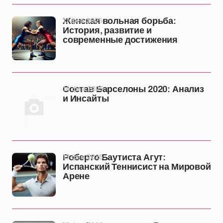
17 фев 2025
Женская вольная борьба:
История, развитие и
современные достижения
14 фев 2025
Состав Барселоны 2020: Анализ
и Инсайты
13 фев 2025
Роберто Баутиста Агут:
Испанский Теннисист на Мировой
Арене