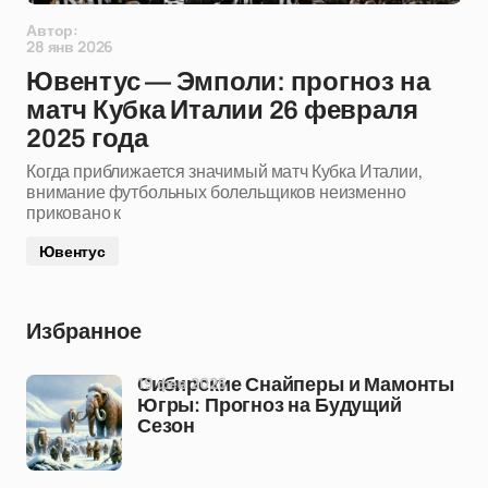
Автор:
28 янв 2026
Ювентус — Эмполи: прогноз на
матч Кубка Италии 26 февраля
2025 года
Когда приближается значимый матч Кубка Италии,
внимание футбольных болельщиков неизменно
приковано к
Ювентус
Избранное
19 фев 2025
Сибирские Снайперы и Мамонты
Югры: Прогноз на Будущий
Сезон