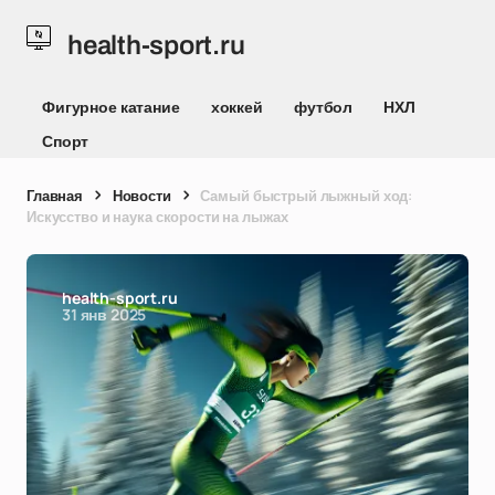
health-sport.ru
Фигурное катание
хоккей
футбол
НХЛ
Спорт
Главная
Новости
Самый быстрый лыжный ход:
Искусство и наука скорости на лыжах
health-sport.ru
31 янв 2025