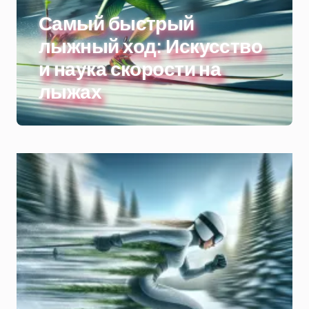
Самый быстрый
лыжный ход: Искусство
и наука скорости на
лыжах