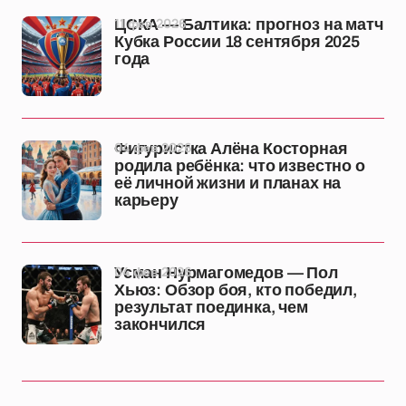
11 фев 2026
ЦСКА — Балтика: прогноз на матч
Кубка России 18 сентября 2025
года
04 фев 2026
Фигуристка Алёна Косторная
родила ребёнка: что известно о
её личной жизни и планах на
карьеру
04 фев 2026
Усман Нурмагомедов — Пол
Хьюз: Обзор боя, кто победил,
результат поединка, чем
закончился