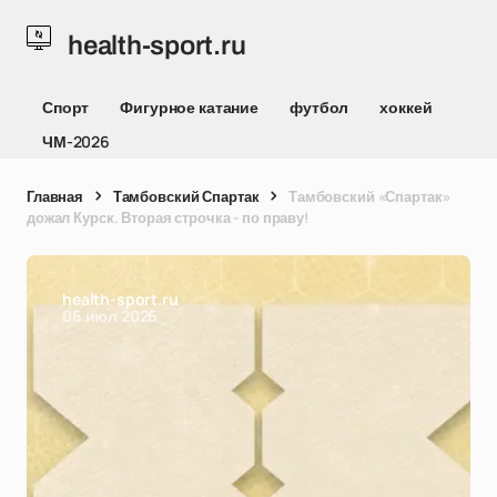
health-sport.ru
Спорт
Фигурное катание
футбол
хоккей
ЧМ-2026
Главная
Тамбовский Спартак
Тамбовский «Спартак»
дожал Курск. Вторая строчка - по праву!
health-sport.ru
06 июл 2026