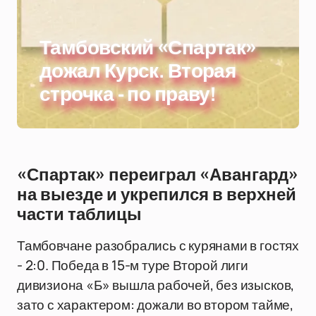
Тамбовский «Спартак»
дожал Курск. Вторая
строчка - по праву!
«Спартак» переиграл «Авангард»
на выезде и укрепился в верхней
части таблицы
Тамбовчане разобрались с курянами в гостях
- 2:0. Победа в 15-м туре Второй лиги
дивизиона «Б» вышла рабочей, без изысков,
зато с характером: дожали во втором тайме,