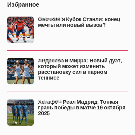
Избранное
18 фев 2026
Овечкин и Кубок Стэнли: конец
мечты или новый вызов?
18 фев 2026
Андреева и Мирра: Новый дуэт,
который может изменить
расстановку сил в парном
теннисе
11 фев 2026
Хетафе – Реал Мадрид: Тонкая
грань победы в матче 19 октября
2025