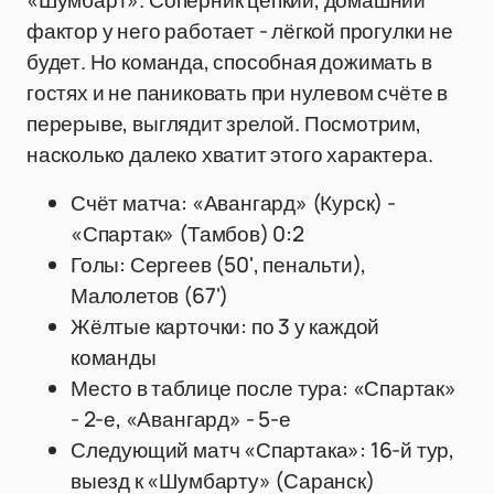
«Шумбарт». Соперник цепкий, домашний
фактор у него работает - лёгкой прогулки не
будет. Но команда, способная дожимать в
гостях и не паниковать при нулевом счёте в
перерыве, выглядит зрелой. Посмотрим,
насколько далеко хватит этого характера.
Счёт матча: «Авангард» (Курск) -
«Спартак» (Тамбов) 0:2
Голы: Сергеев (50', пенальти),
Малолетов (67')
Жёлтые карточки: по 3 у каждой
команды
Место в таблице после тура: «Спартак»
- 2-е, «Авангард» - 5-е
Следующий матч «Спартака»: 16-й тур,
выезд к «Шумбарту» (Саранск)