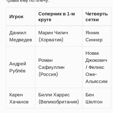
трава ему по плечу.
Соперник в 1-м
Четверть
Игрок
круге
сетки
Даниил
Марин Чилич
Янник
Медведев
(Хорватия)
Синнер
Новак
Роман
Джокович
Андрей
Сафиуллин
/ Феликс
Рублёв
(Россия)
Оже-
Альяссим
Карен
Билли Харрис
Бен
Хачанов
(Великобритания)
Шелтон