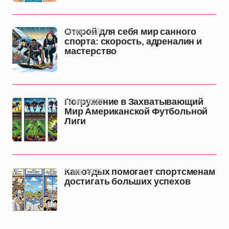
12 апр 2025
Открой для себя мир санного
спорта: скорость, адреналин и
мастерство
12 апр 2025
Погружение в Захватывающий
Мир Американской Футбольной
Лиги
11 апр 2025
Как отдых помогает спортсменам
достигать больших успехов