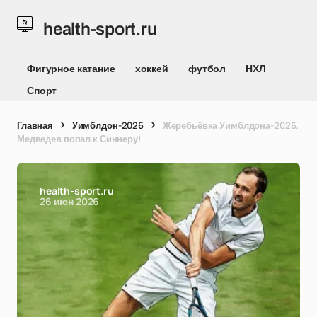
health-sport.ru
Фигурное катание
хоккей
футбол
НХЛ
Спорт
Главная
Уимблдон-2026
Жеребьёвка Уимблдона-2026.
Медведев попал к Синнеру!
health-sport.ru
26 июн 2026