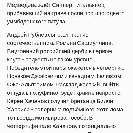
Медведева ждёт Синнер - итальянец,
прибавивший на траве после прошлогоднего
уимблдонского титула.
Андрей Рублёв сыграет против
соотечественника Романа Сафиуллина.
Внутренний российский дерби в первом
круге - редкость на таком уровне.
Победитель этой пары окажется в четверти с
Новаком Джоковичем и канадцем Феликсом
Оже-Альяссимом. Расклад жёсткий: выйти
оттуда в полуфинал будет крайне непросто.
Карен Хачанов получил британца Билли
Харриса - соперника подъёмного, хотя дома
тот всегда мотивирован особо. В
четвертьфинале Хачанову потенциально