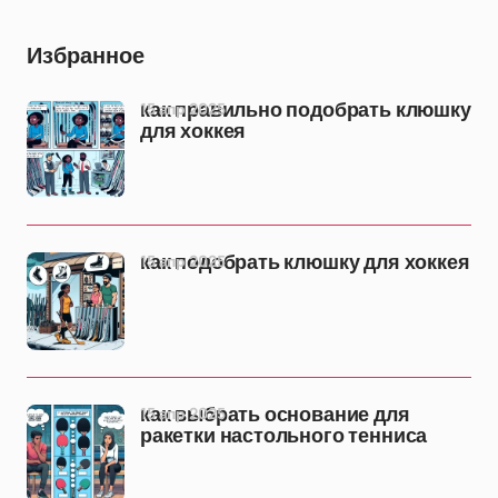
Избранное
15 апр 2025
как правильно подобрать клюшку
для хоккея
15 апр 2025
как подобрать клюшку для хоккея
15 апр 2025
как выбрать основание для
ракетки настольного тенниса