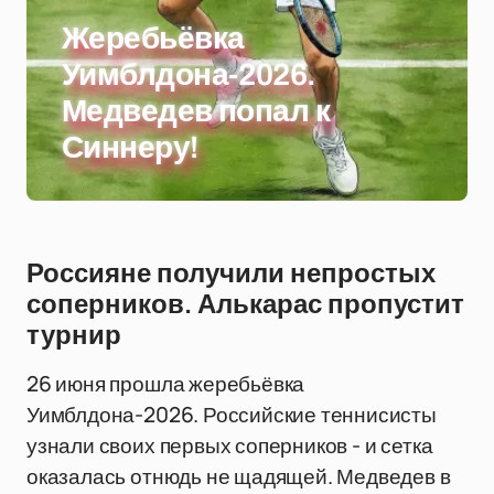
Жеребьёвка
Уимблдона-2026.
Медведев попал к
Синнеру!
Россияне получили непростых
соперников. Алькарас пропустит
турнир
26 июня прошла жеребьёвка
Уимблдона-2026. Российские теннисисты
узнали своих первых соперников - и сетка
оказалась отнюдь не щадящей. Медведев в