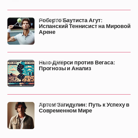
13 фев 2025
Роберто Баутиста Агут:
Испанский Теннисист на Мировой
Арене
13 фев 2025
Нью-Джерси против Вегаса:
Прогнозы и Анализ
10 фев 2025
Артем Загидулин: Путь к Успеху в
Современном Мире