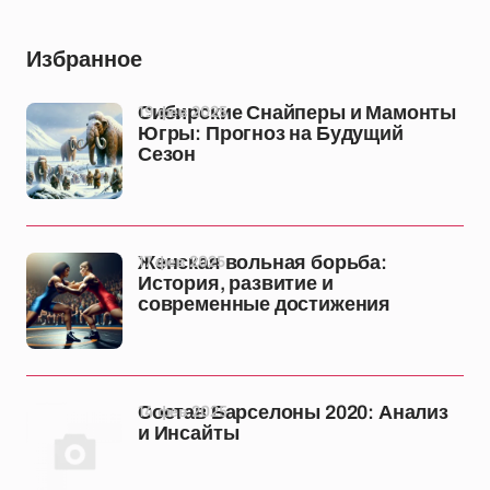
Избранное
19 фев 2025
Сибирские Снайперы и Мамонты
Югры: Прогноз на Будущий
Сезон
17 фев 2025
Женская вольная борьба:
История, развитие и
современные достижения
14 фев 2025
Состав Барселоны 2020: Анализ
и Инсайты