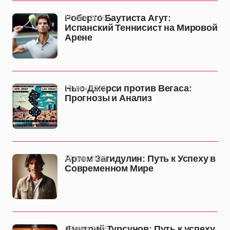
13 фев 2025
Роберто Баутиста Агут:
Испанский Теннисист на Мировой
Арене
13 фев 2025
Нью-Джерси против Вегаса:
Прогнозы и Анализ
10 фев 2025
Артем Загидулин: Путь к Успеху в
Современном Мире
06 фев 2025
Дмитрий Турсунов: Путь к успеху