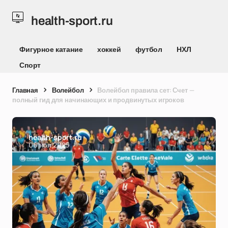
health-sport.ru
Фигурное катание
хоккей
футбол
НХЛ
Спорт
Главная
Волейбол
Волейбол правила сет: Счет —
полный гид для начинающих и продвинутых игроков
health-sport.ru
06 ноя 2025