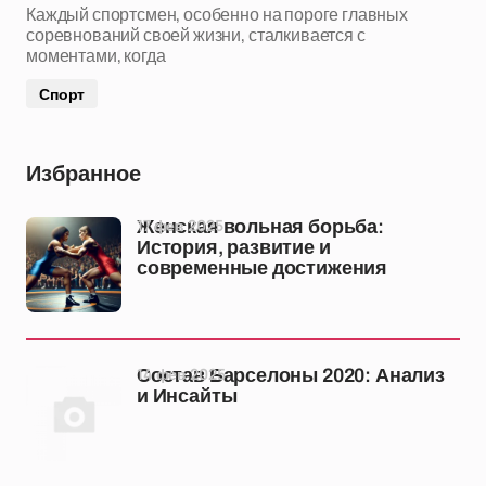
Каждый спортсмен, особенно на пороге главных
соревнований своей жизни, сталкивается с
моментами, когда
Спорт
Избранное
17 фев 2025
Женская вольная борьба:
История, развитие и
современные достижения
14 фев 2025
Состав Барселоны 2020: Анализ
и Инсайты