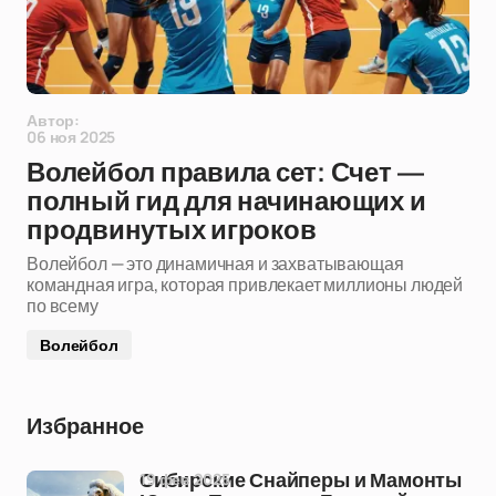
Автор:
06 ноя 2025
Волейбол правила сет: Счет —
полный гид для начинающих и
продвинутых игроков
Волейбол — это динамичная и захватывающая
командная игра, которая привлекает миллионы людей
по всему
Волейбол
Избранное
19 фев 2025
Сибирские Снайперы и Мамонты