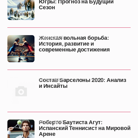
Югры: Прогноз на Будущий
Сезон
17 фев 2025
Женская вольная борьба:
История, развитие и
современные достижения
14 фев 2025
Состав Барселоны 2020: Анализ
и Инсайты
13 фев 2025
Роберто Баутиста Агут:
Испанский Теннисист на Мировой
Арене