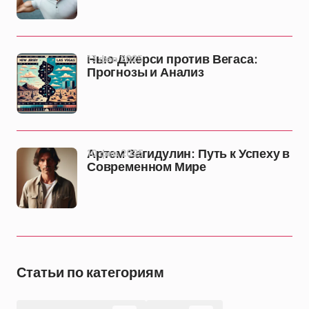
13 фев 2025
Нью-Джерси против Вегаса:
Прогнозы и Анализ
10 фев 2025
Артем Загидулин: Путь к Успеху в
Современном Мире
Статьи по категориям